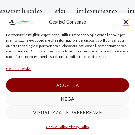
eventuale, da intendere in
Gestisci Consenso
termini di lucida accettazione,
Per fornire le migliori esperienze, utilizziamo tecnologie come i cookie per
memorizzare e/o accedere alle informazioni del dispositivo. Il consenso a
da parte dell’agente,
queste tecnologie ci permetterà di elaborare dati come il comportamento di
navigazione o ID unici su questo sito. Non acconsentire o ritirare il consenso
può influire negativamente su alcune caratteristiche e funzioni.
dell’evento lesivo, e quindi
Gestisci servizi
anche del fine di evasione o di
ACCETTA
indebito rimborso, come
NEGA
VISUALIZZA LE PREFERENZE
conseguenza della sua
Cookie Policy
Privacy Policy