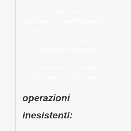
per operazioni inesistenti, ex art. 2
d.Lg. n. 74/2000, è integrati dalla
registrazione in contabilità delle false
fatture o dalla loro conservazione ai fini
di prova, nonché dall’inserimento nella
dichiarazione di imposta dei
corrispondenti elementi fittizi, condotte
queste ultime tutte congiuntamente
necessarie ai fini della punibilità.
operazioni
inesistenti: