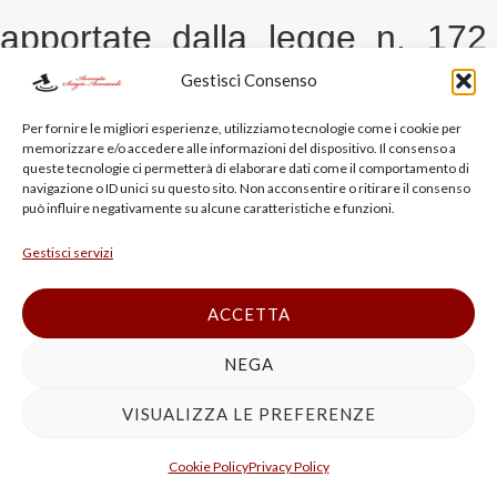
apportate dalla legge n. 172
Gestisci Consenso
del 2012
, possano integrare il
Per fornire le migliori esperienze, utilizziamo tecnologie come i cookie per
memorizzare e/o accedere alle informazioni del dispositivo. Il consenso a
delitto di maltrattamenti in
queste tecnologie ci permetterà di elaborare dati come il comportamento di
navigazione o ID unici su questo sito. Non acconsentire o ritirare il consenso
può influire negativamente su alcune caratteristiche e funzioni.
famiglia soltanto quando
Gestisci servizi
s’inquadrino nel contesto di un
ACCETTA
rapporto che – per le
NEGA
VISUALIZZA LE PREFERENZE
caratteristiche peculiari della
Cookie Policy
Privacy Policy
prestazione lavorativa ovvero