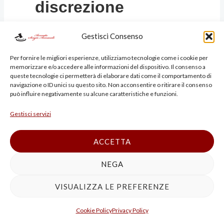
discrezione
Gestisci Consenso
Dove Riceviamo: Studio
Per fornire le migliori esperienze, utilizziamo tecnologie come i cookie per
memorizzare e/o accedere alle informazioni del dispositivo. Il consenso a
Legale Penalista Bologna
queste tecnologie ci permetterà di elaborare dati come il comportamento di
navigazione o ID unici su questo sito. Non acconsentire o ritirare il consenso
può influire negativamente su alcune caratteristiche e funzioni.
Centro
Gestisci servizi
ACCETTA
Il nostro studio riceve su
NEGA
appuntamento in centro a
VISUALIZZA LE PREFERENZE
Bologna
, a pochi passi dal
Cookie Policy
Privacy Policy