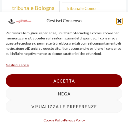
tribunale Bologna
Tribunale Como
Gestisci Consenso
TRIBUNALE DI BRESCIA
Tribunale Cremona
Per fornire le migliori esperienze, utilizziamo tecnologie come i cookie per
TRIBUNALE DI PAVIA
TRIBUNALE FORLI
memorizzare e/o accedere alle informazioni del dispositivo. Il consenso a
queste tecnologie ci permetterà di elaborare dati come il comportamento di
navigazione o ID unici su questo sito. Non acconsentire o ritirare il consenso
TRIBUNALE MILANO
Tribunale Lecco
può influire negativamente su alcune caratteristiche e funzioni.
TRIBUNALE MONZA
tribunale Padova
Gestisci servizi
Tribunale Pavia
TRIBUNALE RAVENNA
ACCETTA
TRIBUNALE RIMINI
NEGA
VISUALIZZA LE PREFERENZE
TRIBUNALE TREVISO
Cookie Policy
Privacy Policy
TRIBUNALE VENEZIA
tribunale Verona