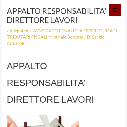
Vai
APPALTO RESPONSABILITA’
al
DIRETTORE LAVORI
contenuto
/
Allegations
,
AVVOCATO PENALISTA ESPERTO
,
REATI
TRIBUTARI FISCALI
,
tribunale Bologna
/ Di
Sergio
Armaroli
APPALTO
RESPONSABILITA’
DIRETTORE LAVORI