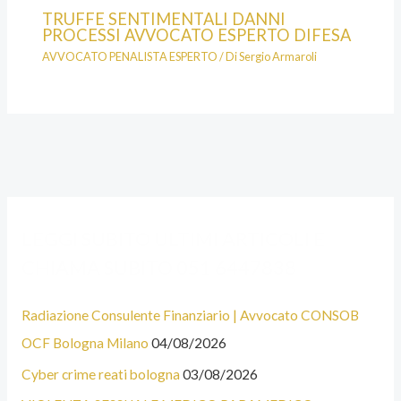
TRUFFE SENTIMENTALI DANNI
PROCESSI AVVOCATO ESPERTO DIFESA
AVVOCATO PENALISTA ESPERTO
/ Di
Sergio Armaroli
A
C
LEGGI SUBITO ULTIMI ARTICOLI E
L
A
CHIAMA SUBITO 051 6447838
C
T
U
E
Radiazione Consulente Finanziario | Avvocato CONSOB
N
G
OCF Bologna Milano
04/08/2026
E
O
Cyber crime reati bologna
03/08/2026
C
R