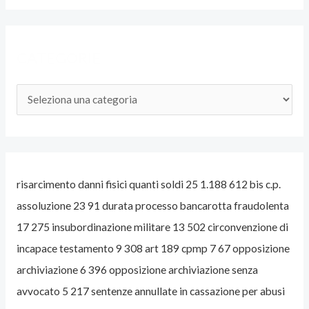
D
E
CATEGORIE
L
L
’
A
V
V
risarcimento danni fisici quanti soldi 25 1.188 612 bis c.p.
O
assoluzione 23 91 durata processo bancarotta fraudolenta
C
17 275 insubordinazione militare 13 502 circonvenzione di
A
incapace testamento 9 308 art 189 cpmp 7 67 opposizione
T
archiviazione 6 396 opposizione archiviazione senza
O
avvocato 5 217 sentenze annullate in cassazione per abusi
P