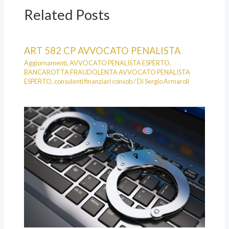
Related Posts
ART 582 CP AVVOCATO PENALISTA
Aggiornamenti
,
AVVOCATO PENALISTA ESPERTO
,
BANCAROTTA FRAUDOLENTA AVVOCATO PENALISTA
ESPERTO
,
consulenti finanziari consob
/ Di
Sergio Armaroli