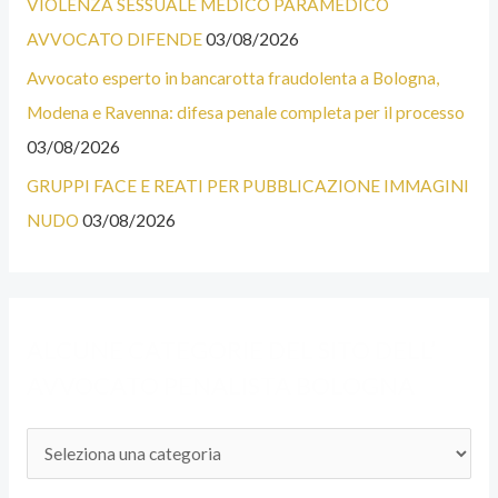
A
I
VIOLENZA SESSUALE MEDICO PARAMEDICO
T
E
AVVOCATO DIFENDE
03/08/2026
E
Avvocato esperto in bancarotta fraudolenta a Bologna,
G
Modena e Ravenna: difesa penale completa per il processo
O
03/08/2026
R
GRUPPI FACE E REATI PER PUBBLICAZIONE IMMAGINI
I
NUDO
03/08/2026
E
D
E
ALCUNE CATEGORIE DEL SITO DELL’
L
AVVOCATO PENALISTA BOLOGNA
S
I
T
O