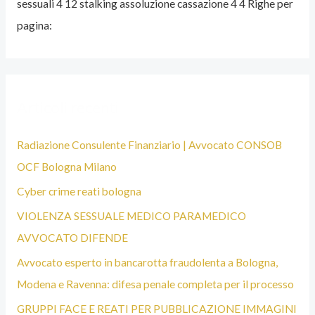
sessuali 4 12 stalking assoluzione cassazione 4 4 Righe per
E
pagina:
N
A
L
I
Articoli recenti
S
T
Radiazione Consulente Finanziario | Avvocato CONSOB
A
OCF Bologna Milano
B
Cyber crime reati bologna
O
VIOLENZA SESSUALE MEDICO PARAMEDICO
L
AVVOCATO DIFENDE
O
Avvocato esperto in bancarotta fraudolenta a Bologna,
G
Modena e Ravenna: difesa penale completa per il processo
N
GRUPPI FACE E REATI PER PUBBLICAZIONE IMMAGINI
A