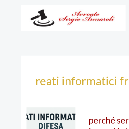
Vai
al
contenuto
reati informatici f
perché
perché ser
serve