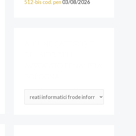
512-bis cod. pen
03/08/2026
O
D
E
L
ALCUNE CATEGORIE
L
DEL SITO DELL’
’
AVVOCATO PENALISTA
A
BOLOGNA
V
V
O
C
A
T