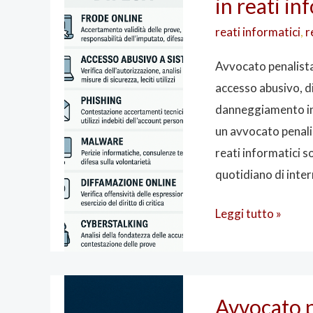
in reati in
un
avvocato
reati informatici
,
r
penalista
Avvocato penalista
esperto
accesso abusivo, di
in
danneggiamento in
reati
un avvocato penalis
informatici
reati informatici 
a
quotidiano di inter
Bologna
Leggi tutto »
Avvocato
Avvocato p
penalista