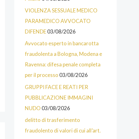
T
E
VIOLENZA SESSUALE MEDICO
E
PARAMEDICO AVVOCATO
G
DIFENDE
03/08/2026
O
Avvocato esperto in bancarotta
R
fraudolenta a Bologna, Modena e
I
Ravenna: difesa penale completa
E
per il processo
03/08/2026
D
GRUPPI FACE E REATI PER
E
PUBBLICAZIONE IMMAGINI
L
NUDO
03/08/2026
S
delitto di trasferimento
I
fraudolento di valori di cui all’art.
T