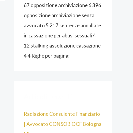
O
67 opposizione archiviazione 6 396
G
opposizione archiviazione senza
N
avvocato 5 217 sentenze annullate
A
in cassazione per abusi sessuali 4
12 stalking assoluzione cassazione
4 4 Righe per pagina:
Articoli recenti
Radiazione Consulente Finanziario
| Avvocato CONSOB OCF Bologna