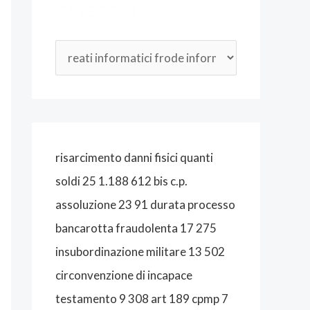
CATEGORIE
O
P
E
N
A
L
I
risarcimento danni fisici quanti
S
soldi 25 1.188 612 bis c.p.
T
assoluzione 23 91 durata processo
A
bancarotta fraudolenta 17 275
B
insubordinazione militare 13 502
O
circonvenzione di incapace
L
testamento 9 308 art 189 cpmp 7