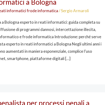
formatici a Bologna
eati informatici frode informatica
/
Sergio Armaroli
 a Bologna esperto in reati informatici: guida completa su
ffusione di programmi dannosi, intercettazione illecita,
formatico e frode informatica Introduzione: perché serve
ta esperto in reati informatici a Bologna Negli ultimi anni i
sono aumentati in maniera esponenziale, complice l’uso
net, smartphone, piattaforme digitali […]
enalista per processi penali a