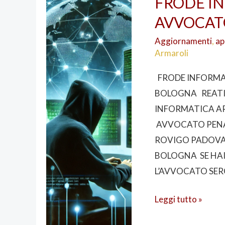
FRODE IN
INFORMATICA
AVVOCAT
ART
640
Aggiornamenti
,
ap
TER
Armaroli
CP
FRODE INFORMAT
–
BOLOGNA REATI
AVVOCATO
INFORMATICA AR
PENALISTA
AVVOCATO PENA
BOLOGNA
ROVIGO PADOVA 
BOLOGNA SE HA
L’AVVOCATO SER
Leggi tutto »