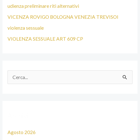
udienza preliminare riti alternativi
VICENZA ROVIGO BOLOGNA VENEZIA TREVISOI
violenza sessuale
VIOLENZA SESSUALE ART 609 CP
C
e
r
c
Archivi
a
:
Agosto 2026