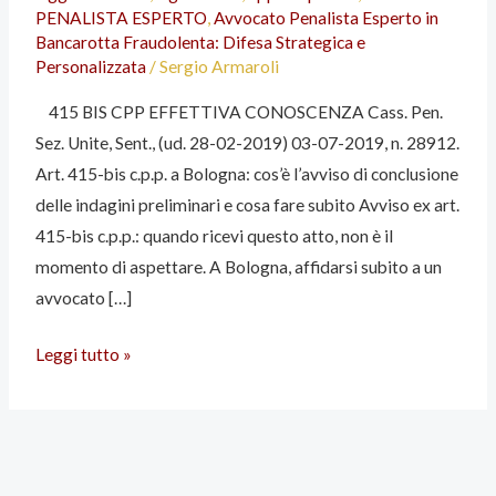
PENALISTA ESPERTO
,
Avvocato Penalista Esperto in
Sez.
Bancarotta Fraudolenta: Difesa Strategica e
Unite,
Personalizzata
/
Sergio Armaroli
Sent.,
415 BIS CPP EFFETTIVA CONOSCENZA Cass. Pen.
(ud.
Sez. Unite, Sent., (ud. 28-02-2019) 03-07-2019, n. 28912.
28-
Art. 415-bis c.p.p. a Bologna: cos’è l’avviso di conclusione
02-
delle indagini preliminari e cosa fare subito Avviso ex art.
2019)
415-bis c.p.p.: quando ricevi questo atto, non è il
03-
momento di aspettare. A Bologna, affidarsi subito a un
07-
avvocato […]
2019,
n.
Leggi tutto »
28912.