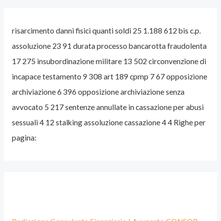
’
A
risarcimento danni fisici quanti soldi 25 1.188 612 bis c.p.
V
assoluzione 23 91 durata processo bancarotta fraudolenta
V
17 275 insubordinazione militare 13 502 circonvenzione di
O
incapace testamento 9 308 art 189 cpmp 7 67 opposizione
C
archiviazione 6 396 opposizione archiviazione senza
A
avvocato 5 217 sentenze annullate in cassazione per abusi
T
sessuali 4 12 stalking assoluzione cassazione 4 4 Righe per
O
pagina:
P
E
N
A
Articoli recenti
L
I