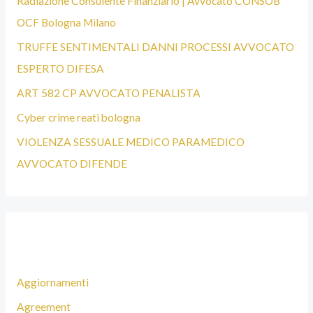
Radiazione Consulente Finanziario | Avvocato CONSOB
S
OCF Bologna Milano
T
TRUFFE SENTIMENTALI DANNI PROCESSI AVVOCATO
A
ESPERTO DIFESA
B
ART 582 CP AVVOCATO PENALISTA
O
Cyber crime reati bologna
L
VIOLENZA SESSUALE MEDICO PARAMEDICO
O
AVVOCATO DIFENDE
G
N
A
Categorie
Aggiornamenti
Agreement