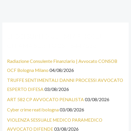
A
C
LEGGI SUBITO ULTIMI ARTICOLI E
L
A
CHIAMA SUBITO 051 6447838
C
T
U
E
Radiazione Consulente Finanziario | Avvocato CONSOB
N
G
OCF Bologna Milano
04/08/2026
E
O
TRUFFE SENTIMENTALI DANNI PROCESSI AVVOCATO
C
R
ESPERTO DIFESA
03/08/2026
A
I
T
E
ART 582 CP AVVOCATO PENALISTA
03/08/2026
E
Cyber crime reati bologna
03/08/2026
G
VIOLENZA SESSUALE MEDICO PARAMEDICO
O
AVVOCATO DIFENDE
03/08/2026