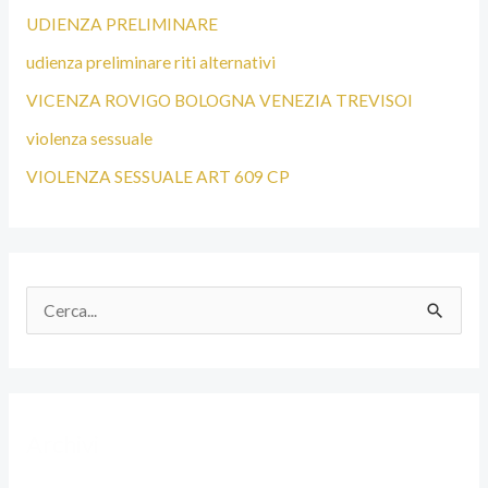
UDIENZA PRELIMINARE
udienza preliminare riti alternativi
VICENZA ROVIGO BOLOGNA VENEZIA TREVISOI
violenza sessuale
VIOLENZA SESSUALE ART 609 CP
C
e
r
c
Archivi
a
: