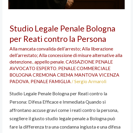
Studio
Studio Legale Penale Bologna
Legale
per Reati contro la Persona
Penale
Bologna
Alla mancata convalida dell’arresto; Alla liberazione
per
dell’arrestato; Alla concessione di misure alternative alla
Reati
detenzione.
,
appello penale
,
CASSAZIONE PENALE
AVVOCATO ESPERTO
,
PENALE COMMERCIALE
contro
BOLOGNA CREMONA CREMA MANTOVA VICENZA
la
PADOVA
,
PENALE FAMIGLIA
/
Sergio Armaroli
Persona
Studio Legale Penale Bologna per Reati contro la
Persona: Difesa Efficace e Immediata Quando si
affrontano accuse gravi come i reati contro la persona,
scegliere il giusto studio legale penale a Bologna può
fare la differenza tra una condanna ingiusta e una difesa