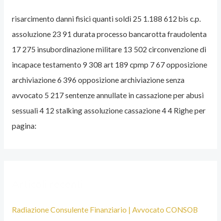
O
risarcimento danni fisici quanti soldi 25 1.188 612 bis c.p.
C
assoluzione 23 91 durata processo bancarotta fraudolenta
A
17 275 insubordinazione militare 13 502 circonvenzione di
T
incapace testamento 9 308 art 189 cpmp 7 67 opposizione
O
archiviazione 6 396 opposizione archiviazione senza
P
avvocato 5 217 sentenze annullate in cassazione per abusi
E
sessuali 4 12 stalking assoluzione cassazione 4 4 Righe per
N
pagina:
A
L
I
S
Articoli recenti
T
A
Radiazione Consulente Finanziario | Avvocato CONSOB
B