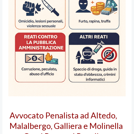
Avvocato
Avvocato Penalista ad Altedo,
Penalista
Malalbergo, Galliera e Molinella
ad
Altedo,