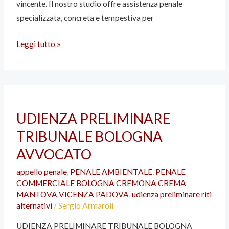
vincente. Il nostro studio offre assistenza penale
specializzata, concreta e tempestiva per
Leggi tutto »
UDIENZA
UDIENZA PRELIMINARE
PRELIMINARE
TRIBUNALE BOLOGNA
TRIBUNALE
BOLOGNA
AVVOCATO
AVVOCATO
appello penale
,
PENALE AMBIENTALE
,
PENALE
COMMERCIALE BOLOGNA CREMONA CREMA
MANTOVA VICENZA PADOVA
,
udienza preliminare riti
alternativi
/
Sergio Armaroli
UDIENZA PRELIMINARE TRIBUNALE BOLOGNA