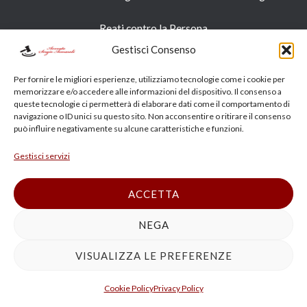
Reati contro la Persona​
Gestisci Consenso
Reati Economici e Finanziari​
Per fornire le migliori esperienze, utilizziamo tecnologie come i cookie per
memorizzare e/o accedere alle informazioni del dispositivo. Il consenso a
Ricorsi e Appelli PENALE TRIBUNALE APPELLO
queste tecnologie ci permetterà di elaborare dati come il comportamento di
CASSAZIONE BOLOGNA
navigazione o ID unici su questo sito. Non acconsentire o ritirare il consenso
può influire negativamente su alcune caratteristiche e funzioni.
Ultime notizie
Gestisci servizi
ACCETTA
Radiazione Consulente Finanziario | Avvocato CONSOB
NEGA
OCF Bologna Milano
VIOLENZA SESSUALE MEDICO PARAMEDICO
VISUALIZZA LE PREFERENZE
AVVOCATO DIFENDE
Avvocato esperto in bancarotta fraudolenta a Bologna,
Cookie Policy
Privacy Policy
Modena e Ravenna: difesa penale completa per il processo