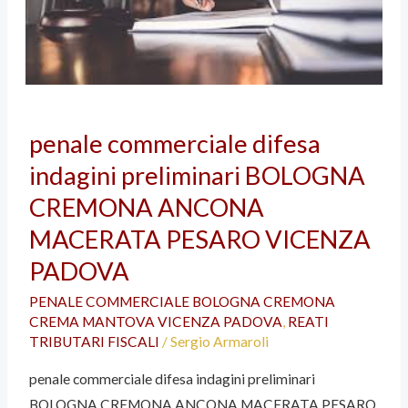
penale
penale commerciale difesa
commerciale
indagini preliminari BOLOGNA
difesa
indagini
CREMONA ANCONA
preliminari
MACERATA PESARO VICENZA
BOLOGNA
PADOVA
CREMONA
ANCONA
PENALE COMMERCIALE BOLOGNA CREMONA
CREMA MANTOVA VICENZA PADOVA
,
REATI
MACERATA
TRIBUTARI FISCALI
/
Sergio Armaroli
PESARO
VICENZA
penale commerciale difesa indagini preliminari
PADOVA
BOLOGNA CREMONA ANCONA MACERATA PESARO