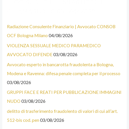
LEGGI SUBITO ULTIMI ARTICOLI E
L
A
CHIAMA SUBITO 051 6447838
C
T
U
E
Radiazione Consulente Finanziario | Avvocato CONSOB
N
G
OCF Bologna Milano
04/08/2026
E
O
VIOLENZA SESSUALE MEDICO PARAMEDICO
C
R
AVVOCATO DIFENDE
03/08/2026
A
I
T
E
Avvocato esperto in bancarotta fraudolenta a Bologna,
E
Modena e Ravenna: difesa penale completa per il processo
G
03/08/2026
O
GRUPPI FACE E REATI PER PUBBLICAZIONE IMMAGINI
R
NUDO
03/08/2026
I
delitto di trasferimento fraudolento di valori di cui all’art.
E
512-bis cod. pen
03/08/2026
D