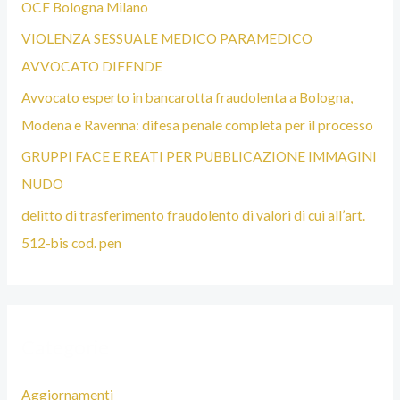
OCF Bologna Milano
O
VIOLENZA SESSUALE MEDICO PARAMEDICO
L
AVVOCATO DIFENDE
O
Avvocato esperto in bancarotta fraudolenta a Bologna,
G
Modena e Ravenna: difesa penale completa per il processo
N
GRUPPI FACE E REATI PER PUBBLICAZIONE IMMAGINI
A
NUDO
delitto di trasferimento fraudolento di valori di cui all’art.
512-bis cod. pen
Categorie
Aggiornamenti