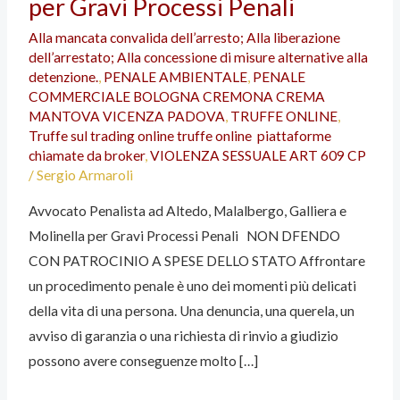
per Gravi Processi Penali
Malalbergo,
Alla mancata convalida dell’arresto; Alla liberazione
Galliera
dell’arrestato; Alla concessione di misure alternative alla
e
detenzione.
,
PENALE AMBIENTALE
,
PENALE
Molinella
COMMERCIALE BOLOGNA CREMONA CREMA
MANTOVA VICENZA PADOVA
,
TRUFFE ONLINE
,
per
Truffe sul trading online truffe online piattaforme
Gravi
chiamate da broker
,
VIOLENZA SESSUALE ART 609 CP
Processi
/
Sergio Armaroli
Penali
Avvocato Penalista ad Altedo, Malalbergo, Galliera e
Molinella per Gravi Processi Penali NON DFENDO
CON PATROCINIO A SPESE DELLO STATO Affrontare
un procedimento penale è uno dei momenti più delicati
della vita di una persona. Una denuncia, una querela, un
avviso di garanzia o una richiesta di rinvio a giudizio
possono avere conseguenze molto […]