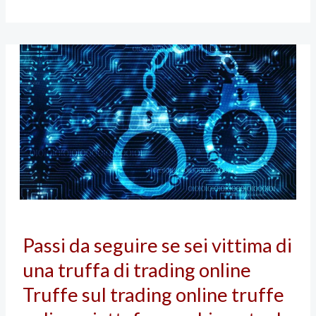
Passi
Passi da seguire se sei vittima di
da
una truffa di trading online
seguire
se
Truffe sul trading online truffe
sei