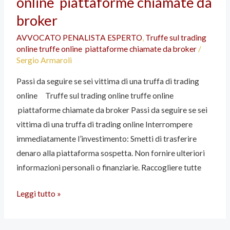
online piattaforme chiamate da
vittima
broker
di
una
AVVOCATO PENALISTA ESPERTO
,
Truffe sul trading
online truffe online piattaforme chiamate da broker
/
truffa
Sergio Armaroli
di
trading
Passi da seguire se sei vittima di una truffa di trading
online
online Truffe sul trading online truffe online
piattaforme chiamate da broker Passi da seguire se sei
vittima di una truffa di trading online Interrompere
Truffe
immediatamente l’investimento: Smetti di trasferire
sul
denaro alla piattaforma sospetta. Non fornire ulteriori
trading
informazioni personali o finanziarie. Raccogliere tutte
online
truffe
Leggi tutto »
online
piattaforme