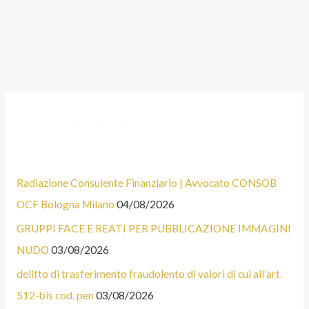
chiamate
da
broker
A
C
LEGGI SUBITO ULTIMI ARTICOLI E
L
A
CHIAMA SUBITO 051 6447838
C
T
U
E
Radiazione Consulente Finanziario | Avvocato CONSOB
N
G
OCF Bologna Milano
04/08/2026
E
O
GRUPPI FACE E REATI PER PUBBLICAZIONE IMMAGINI
C
R
NUDO
03/08/2026
A
I
T
E
delitto di trasferimento fraudolento di valori di cui all’art.
E
512-bis cod. pen
03/08/2026