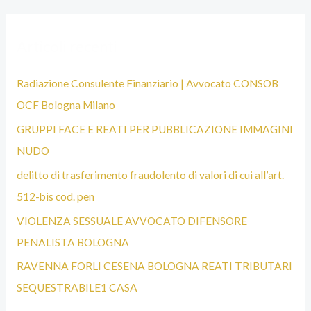
L
I
Articoli recenti
S
T
Radiazione Consulente Finanziario | Avvocato CONSOB
A
OCF Bologna Milano
B
GRUPPI FACE E REATI PER PUBBLICAZIONE IMMAGINI
O
NUDO
L
delitto di trasferimento fraudolento di valori di cui all’art.
O
512-bis cod. pen
G
VIOLENZA SESSUALE AVVOCATO DIFENSORE
N
PENALISTA BOLOGNA
A
RAVENNA FORLI CESENA BOLOGNA REATI TRIBUTARI
SEQUESTRABILE1 CASA