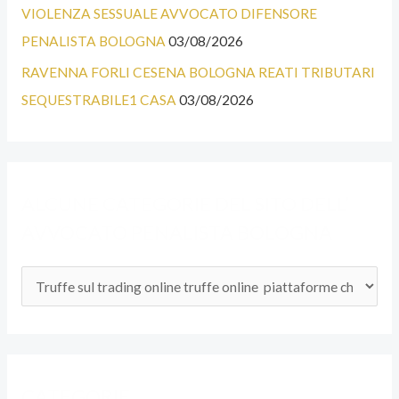
G
VIOLENZA SESSUALE AVVOCATO DIFENSORE
O
PENALISTA BOLOGNA
03/08/2026
R
RAVENNA FORLI CESENA BOLOGNA REATI TRIBUTARI
I
SEQUESTRABILE1 CASA
03/08/2026
E
D
E
ALCUNE CATEGORIE DEL SITO DELL’
L
AVVOCATO PENALISTA BOLOGNA
S
I
T
O
D
E
CATEGORIE
L