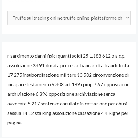
L
’
A
V
V
risarcimento danni fisici quanti soldi 25 1.188 612 bis c.p.
O
assoluzione 23 91 durata processo bancarotta fraudolenta
C
17 275 insubordinazione militare 13 502 circonvenzione di
A
incapace testamento 9 308 art 189 cpmp 7 67 opposizione
T
archiviazione 6 396 opposizione archiviazione senza
O
avvocato 5 217 sentenze annullate in cassazione per abusi
P
sessuali 4 12 stalking assoluzione cassazione 4 4 Righe per
E
pagina:
N
A