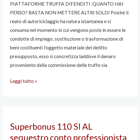
PIATTAFORME TRUFFA DIFENDITI :QUANTO HAI
PERSO? BASTA NON METTERE ALTRI SOLDI Poiché il
reato di autoriciclaggio ha natura istantanea e si
consuma nel momento in cui vengono poste in essere le
condotte di impiego, sostituzione o trasformazione di
beni costituenti l’oggetto materiale del delitto
presupposto, esso si concretizza laddove il denaro
proveniente dalla commissione delle truffe sia
Leggi tutto »
Superbonus
Superbonus 110 SI AL
110
sequestro conto professionista
SI