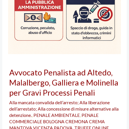
Avvocato
Avvocato Penalista ad Altedo,
Penalista
Malalbergo, Galliera e Molinella
ad
Altedo,
per Gravi Processi Penali
Malalbergo,
Alla mancata convalida dell’arresto; Alla liberazione
Galliera
dell’arrestato; Alla concessione di misure alternative alla
e
detenzione.
,
PENALE AMBIENTALE
,
PENALE
Molinella
COMMERCIALE BOLOGNA CREMONA CREMA
MANTOVA VICENZA PADOVA
,
TRUFFE ONLINE
,
per