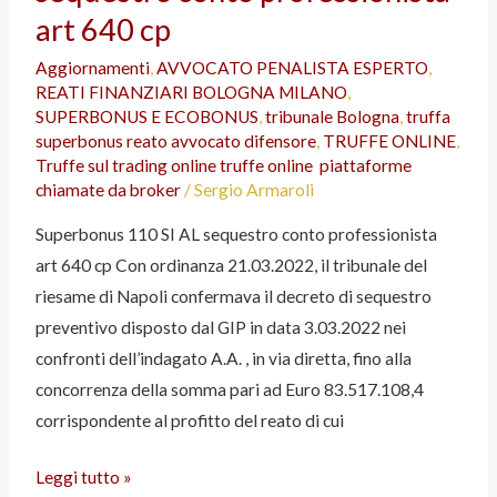
AL
art 640 cp
sequestro
Aggiornamenti
,
AVVOCATO PENALISTA ESPERTO
,
conto
REATI FINANZIARI BOLOGNA MILANO
,
professionista
SUPERBONUS E ECOBONUS
,
tribunale Bologna
,
truffa
art
superbonus reato avvocato difensore
,
TRUFFE ONLINE
,
Truffe sul trading online truffe online piattaforme
640
chiamate da broker
/
Sergio Armaroli
cp
Superbonus 110 SI AL sequestro conto professionista
art 640 cp Con ordinanza 21.03.2022, il tribunale del
riesame di Napoli confermava il decreto di sequestro
preventivo disposto dal GIP in data 3.03.2022 nei
confronti dell’indagato A.A. , in via diretta, fino alla
concorrenza della somma pari ad Euro 83.517.108,4
corrispondente al profitto del reato di cui
Leggi tutto »