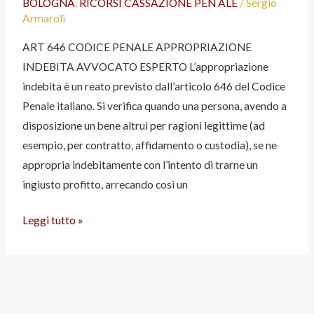
BOLOGNA
,
RICORSI CASSAZIONE PEN ALE
/
Sergio
ESPERTO
Armaroli
ART 646 CODICE PENALE APPROPRIAZIONE
INDEBITA AVVOCATO ESPERTO L’appropriazione
indebita è un reato previsto dall’articolo 646 del Codice
Penale italiano. Si verifica quando una persona, avendo a
disposizione un bene altrui per ragioni legittime (ad
esempio, per contratto, affidamento o custodia), se ne
appropria indebitamente con l’intento di trarne un
ingiusto profitto, arrecando così un
Leggi tutto »