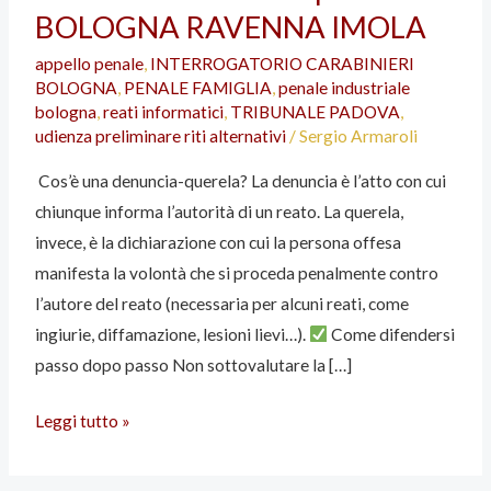
BOLOGNA RAVENNA IMOLA
denuncia-
querela?
appello penale
,
INTERROGATORIO CARABINIERI
BOLOGNA
BOLOGNA
,
PENALE FAMIGLIA
,
penale industriale
RAVENNA
bologna
,
reati informatici
,
TRIBUNALE PADOVA
,
udienza preliminare riti alternativi
/
Sergio Armaroli
IMOLA
Cos’è una denuncia-querela? La denuncia è l’atto con cui
chiunque informa l’autorità di un reato. La querela,
invece, è la dichiarazione con cui la persona offesa
manifesta la volontà che si proceda penalmente contro
l’autore del reato (necessaria per alcuni reati, come
ingiurie, diffamazione, lesioni lievi…).
Come difendersi
passo dopo passo Non sottovalutare la […]
Leggi tutto »