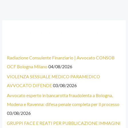
A
C
LEGGI SUBITO ULTIMI ARTICOLI E
L
A
CHIAMA SUBITO 051 6447838
C
T
U
E
Radiazione Consulente Finanziario | Avvocato CONSOB
N
G
OCF Bologna Milano
04/08/2026
E
O
VIOLENZA SESSUALE MEDICO PARAMEDICO
C
R
AVVOCATO DIFENDE
03/08/2026
A
I
T
E
Avvocato esperto in bancarotta fraudolenta a Bologna,
E
Modena e Ravenna: difesa penale completa per il processo
G
03/08/2026
O
GRUPPI FACE E REATI PER PUBBLICAZIONE IMMAGINI