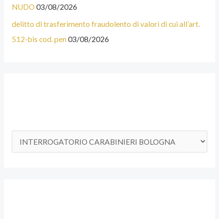
R
NUDO
03/08/2026
I
delitto di trasferimento fraudolento di valori di cui all’art.
E
512-bis cod. pen
03/08/2026
D
E
L
ALCUNE CATEGORIE DEL SITO DELL’
S
AVVOCATO PENALISTA BOLOGNA
I
T
O
D
E
L
CATEGORIE
L
’