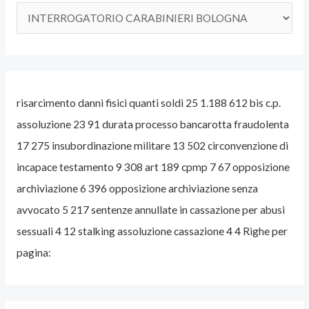
A
V
V
O
risarcimento danni fisici quanti soldi 25 1.188 612 bis c.p.
C
assoluzione 23 91 durata processo bancarotta fraudolenta
A
17 275 insubordinazione militare 13 502 circonvenzione di
T
incapace testamento 9 308 art 189 cpmp 7 67 opposizione
O
archiviazione 6 396 opposizione archiviazione senza
P
avvocato 5 217 sentenze annullate in cassazione per abusi
E
sessuali 4 12 stalking assoluzione cassazione 4 4 Righe per
N
pagina:
A
L
I