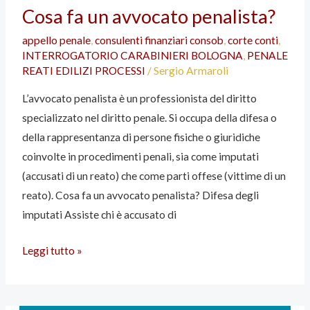
Cosa fa un avvocato penalista?
fa
un
appello penale
,
consulenti finanziari consob
,
corte conti
,
INTERROGATORIO CARABINIERI BOLOGNA
,
PENALE
avvocato
REATI EDILIZI PROCESSI
/
Sergio Armaroli
penalista?
L’avvocato penalista è un professionista del diritto
specializzato nel diritto penale. Si occupa della difesa o
della rappresentanza di persone fisiche o giuridiche
coinvolte in procedimenti penali, sia come imputati
(accusati di un reato) che come parti offese (vittime di un
reato). Cosa fa un avvocato penalista? Difesa degli
imputati Assiste chi è accusato di
Leggi tutto »