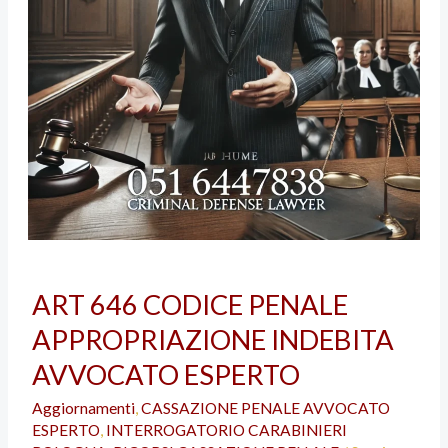
ART
ART 646 CODICE PENALE
646
APPROPRIAZIONE INDEBITA
CODICE
PENALE
AVVOCATO ESPERTO
APPROPRIAZIONE
Aggiornamenti
,
CASSAZIONE PENALE AVVOCATO
INDEBITA
ESPERTO
,
INTERROGATORIO CARABINIERI
AVVOCATO