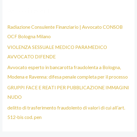
S
Articoli recenti
T
A
Radiazione Consulente Finanziario | Avvocato CONSOB
B
OCF Bologna Milano
O
VIOLENZA SESSUALE MEDICO PARAMEDICO
L
AVVOCATO DIFENDE
O
Avvocato esperto in bancarotta fraudolenta a Bologna,
G
Modena e Ravenna: difesa penale completa per il processo
N
GRUPPI FACE E REATI PER PUBBLICAZIONE IMMAGINI
A
NUDO
delitto di trasferimento fraudolento di valori di cui all’art.
512-bis cod. pen