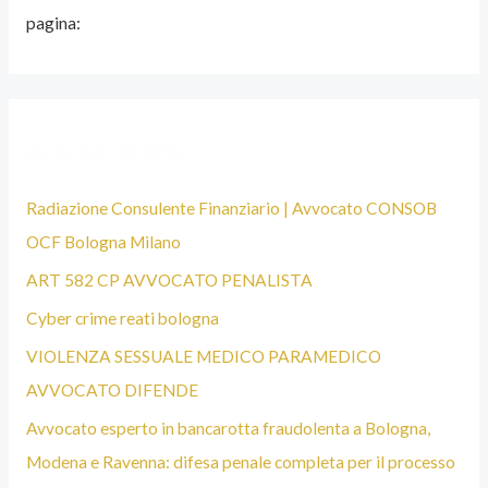
pagina:
E
N
A
L
Articoli recenti
I
S
Radiazione Consulente Finanziario | Avvocato CONSOB
T
OCF Bologna Milano
A
ART 582 CP AVVOCATO PENALISTA
B
Cyber crime reati bologna
O
VIOLENZA SESSUALE MEDICO PARAMEDICO
L
AVVOCATO DIFENDE
O
Avvocato esperto in bancarotta fraudolenta a Bologna,
G
Modena e Ravenna: difesa penale completa per il processo
N