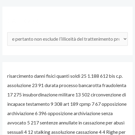
O
D
CATEGORIE
E
L
L
’
A
V
risarcimento danni fisici quanti soldi 25 1.188 612 bis c.p.
V
assoluzione 23 91 durata processo bancarotta fraudolenta
O
17 275 insubordinazione militare 13 502 circonvenzione di
C
incapace testamento 9 308 art 189 cpmp 7 67 opposizione
A
archiviazione 6 396 opposizione archiviazione senza
T
avvocato 5 217 sentenze annullate in cassazione per abusi
O
sessuali 4 12 stalking assoluzione cassazione 4 4 Righe per
P