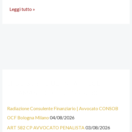
Leggi tutto »
A
C
LEGGI SUBITO ULTIMI ARTICOLI E
L
A
CHIAMA SUBITO 051 6447838
C
T
U
E
Radiazione Consulente Finanziario | Avvocato CONSOB
N
G
OCF Bologna Milano
04/08/2026
E
O
ART 582 CP AVVOCATO PENALISTA
03/08/2026
C
R