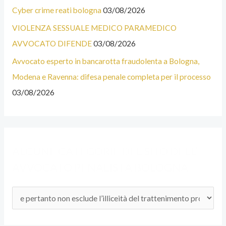
A
I
Cyber crime reati bologna
03/08/2026
T
E
VIOLENZA SESSUALE MEDICO PARAMEDICO
E
AVVOCATO DIFENDE
03/08/2026
G
Avvocato esperto in bancarotta fraudolenta a Bologna,
O
Modena e Ravenna: difesa penale completa per il processo
R
03/08/2026
I
E
D
ALCUNE CATEGORIE DEL SITO DELL’
E
AVVOCATO PENALISTA BOLOGNA
L
S
I
T