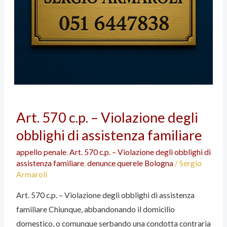
Art.
Art. 570 c.p. – Violazione degli
570
obblighi di assistenza familiare
c.p.
–
appello penale
,
Art. 570 c.p. – Violazione degli obblighi di
Violazione
assistenza familiare
,
denunce querele Bologna
/
Sergio
degli
Armaroli
obblighi
Art. 570 c.p. – Violazione degli obblighi di assistenza
di
familiare Chiunque, abbandonando il domicilio
assistenza
domestico, o comunque serbando una condotta contraria