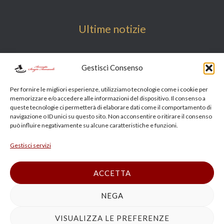
Ultime notizie
Radiazione Consulente Finanziario | Avvocato CONSOB
Gestisci Consenso
OCF Bologna Milano
Per fornire le migliori esperienze, utilizziamo tecnologie come i cookie per
ART 582 CP AVVOCATO PENALISTA
memorizzare e/o accedere alle informazioni del dispositivo. Il consenso a
queste tecnologie ci permetterà di elaborare dati come il comportamento di
Cyber crime reati bologna
navigazione o ID unici su questo sito. Non acconsentire o ritirare il consenso
VIOLENZA SESSUALE MEDICO PARAMEDICO
può influire negativamente su alcune caratteristiche e funzioni.
AVVOCATO DIFENDE
Gestisci servizi
Avvocato esperto in bancarotta fraudolenta a Bologna,
Modena e Ravenna: difesa penale completa per il processo
ACCETTA
NEGA
Copyright © 2026 Avvocato Penalista Bologna
VISUALIZZA LE PREFERENZE