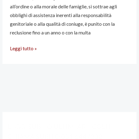
familiare
all’ordine o alla morale delle famiglie, si sottrae agli
obblighi di assistenza inerenti alla responsabilità
genitoriale o alla qualità di coniuge, è punito con la
reclusione fino a un anno o con la multa
Leggi tutto »
A
C
LEGGI SUBITO ULTIMI ARTICOLI E
L
A
CHIAMA SUBITO 051 6447838
C
T