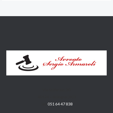
Via Solferino, 30
40124 – Bologna (BO)
Tel:
051 64 47 838