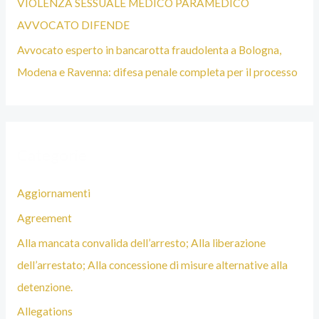
VIOLENZA SESSUALE MEDICO PARAMEDICO
L
AVVOCATO DIFENDE
O
Avvocato esperto in bancarotta fraudolenta a Bologna,
G
Modena e Ravenna: difesa penale completa per il processo
N
A
Categorie
Aggiornamenti
Agreement
Alla mancata convalida dell’arresto; Alla liberazione
dell’arrestato; Alla concessione di misure alternative alla
detenzione.
Allegations