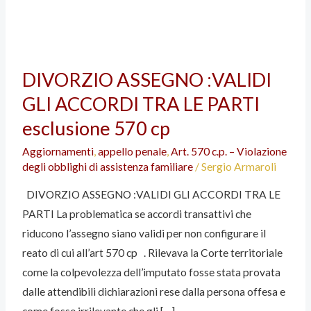
DIVORZIO
DIVORZIO ASSEGNO :VALIDI
ASSEGNO
GLI ACCORDI TRA LE PARTI
:VALIDI
GLI
esclusione 570 cp
ACCORDI
Aggiornamenti
,
appello penale
,
Art. 570 c.p. – Violazione
TRA
degli obblighi di assistenza familiare
/
Sergio Armaroli
LE
DIVORZIO ASSEGNO :VALIDI GLI ACCORDI TRA LE
PARTI
PARTI La problematica se accordi transattivi che
esclusione
riducono l’assegno siano validi per non configurare il
570
reato di cui all’art 570 cp . Rilevava la Corte territoriale
cp
come la colpevolezza dell’imputato fosse stata provata
dalle attendibili dichiarazioni rese dalla persona offesa e