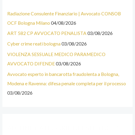
U
E
Radiazione Consulente Finanziario | Avvocato CONSOB
N
G
OCF Bologna Milano
04/08/2026
E
O
ART 582 CP AVVOCATO PENALISTA
03/08/2026
C
R
A
I
Cyber crime reati bologna
03/08/2026
T
E
VIOLENZA SESSUALE MEDICO PARAMEDICO
E
AVVOCATO DIFENDE
03/08/2026
G
Avvocato esperto in bancarotta fraudolenta a Bologna,
O
Modena e Ravenna: difesa penale completa per il processo
R
03/08/2026
I
E
D
ALCUNE CATEGORIE DEL SITO DELL’
E