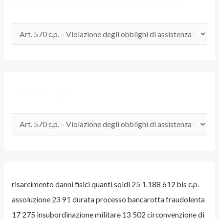
AVVOCATO PENALISTA BOLOGNA
L
S
I
T
O
D
CATEGORIE
E
L
L
’
A
V
risarcimento danni fisici quanti soldi 25 1.188 612 bis c.p.
V
assoluzione 23 91 durata processo bancarotta fraudolenta
O
17 275 insubordinazione militare 13 502 circonvenzione di
C