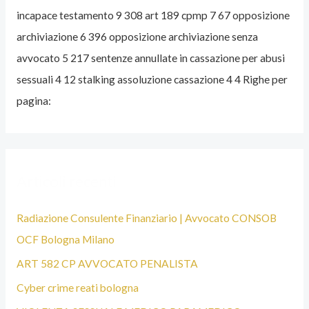
incapace testamento 9 308 art 189 cpmp 7 67 opposizione
A
archiviazione 6 396 opposizione archiviazione senza
T
avvocato 5 217 sentenze annullate in cassazione per abusi
O
sessuali 4 12 stalking assoluzione cassazione 4 4 Righe per
P
pagina:
E
N
A
L
Articoli recenti
I
S
Radiazione Consulente Finanziario | Avvocato CONSOB
T
OCF Bologna Milano
A
ART 582 CP AVVOCATO PENALISTA
B
Cyber crime reati bologna
O