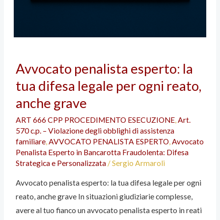
Avvocato
Avvocato penalista esperto: la
penalista
tua difesa legale per ogni reato,
esperto:
la
anche grave
tua
ART 666 CPP PROCEDIMENTO ESECUZIONE
,
Art.
difesa
570 c.p. – Violazione degli obblighi di assistenza
legale
familiare
,
AVVOCATO PENALISTA ESPERTO
,
Avvocato
per
Penalista Esperto in Bancarotta Fraudolenta: Difesa
Strategica e Personalizzata
/
Sergio Armaroli
ogni
reato,
Avvocato penalista esperto: la tua difesa legale per ogni
anche
reato, anche grave In situazioni giudiziarie complesse,
grave
avere al tuo fianco un avvocato penalista esperto in reati