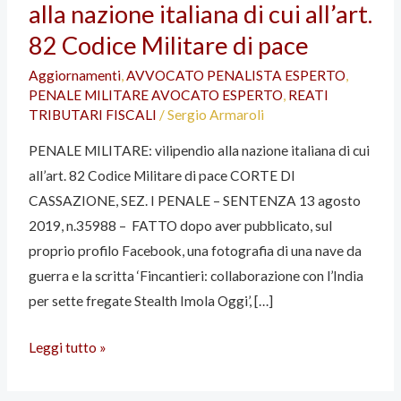
alla nazione italiana di cui all’art.
vilipendio
alla
82 Codice Militare di pace
nazione
Aggiornamenti
,
AVVOCATO PENALISTA ESPERTO
,
italiana
PENALE MILITARE AVOCATO ESPERTO
,
REATI
di
TRIBUTARI FISCALI
/
Sergio Armaroli
cui
PENALE MILITARE: vilipendio alla nazione italiana di cui
all’art.
all’art. 82 Codice Militare di pace CORTE DI
82
CASSAZIONE, SEZ. I PENALE – SENTENZA 13 agosto
Codice
2019, n.35988 – FATTO dopo aver pubblicato, sul
Militare
proprio profilo Facebook, una fotografia di una nave da
di
guerra e la scritta ‘Fincantieri: collaborazione con l’India
pace
per sette fregate Stealth Imola Oggi’, […]
Leggi tutto »