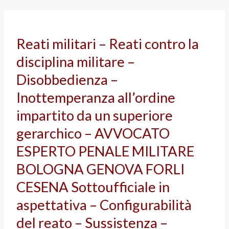
Reati militari –
Reati militari – Reati contro la
Reati contro
disciplina militare –
la
disciplina militare –
Disobbedienza –
Disobbedienza
Inottemperanza all’ordine
–
impartito da un superiore
Inottemperanza
gerarchico – AVVOCATO
all’ordine
impartito
ESPERTO PENALE MILITARE
da
BOLOGNA GENOVA FORLI
un
CESENA Sottoufficiale in
superiore
aspettativa – Configurabilità
gerarchico
–
del reato – Sussistenza –