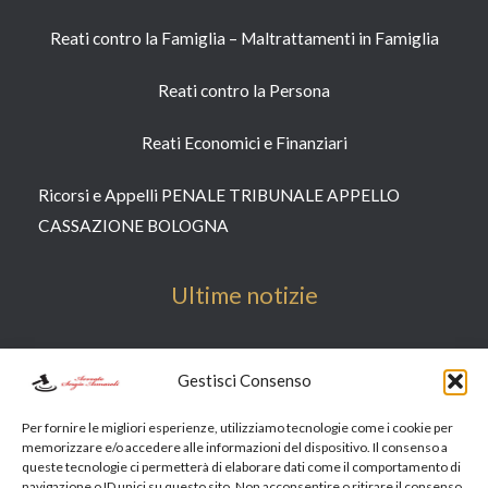
Reati contro la Famiglia – Maltrattamenti in Famiglia
Reati contro la Persona​
Reati Economici e Finanziari​
Ricorsi e Appelli PENALE TRIBUNALE APPELLO
CASSAZIONE BOLOGNA
Ultime notizie
Radiazione Consulente Finanziario | Avvocato CONSOB
Gestisci Consenso
OCF Bologna Milano
Per fornire le migliori esperienze, utilizziamo tecnologie come i cookie per
TRUFFE SENTIMENTALI DANNI PROCESSI AVVOCATO
memorizzare e/o accedere alle informazioni del dispositivo. Il consenso a
queste tecnologie ci permetterà di elaborare dati come il comportamento di
ESPERTO DIFESA
navigazione o ID unici su questo sito. Non acconsentire o ritirare il consenso