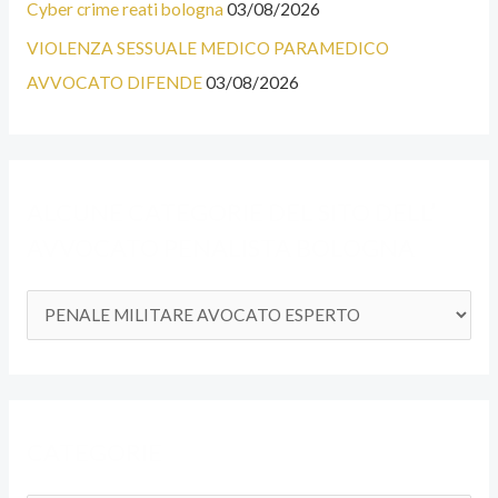
E
Cyber crime reati bologna
03/08/2026
G
VIOLENZA SESSUALE MEDICO PARAMEDICO
O
AVVOCATO DIFENDE
03/08/2026
R
I
E
ALCUNE CATEGORIE DEL SITO DELL’
D
AVVOCATO PENALISTA BOLOGNA
E
L
S
I
T
O
CATEGORIE
D
E