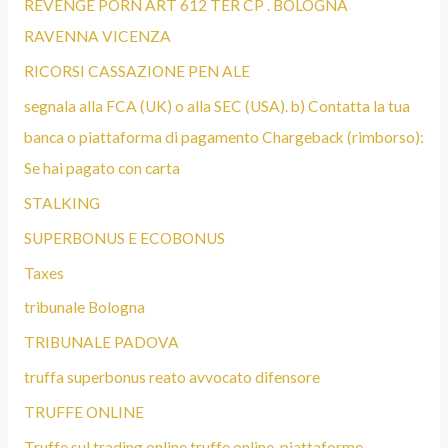
REVENGE PORN ART 612 TER CP . BOLOGNA
RAVENNA VICENZA
RICORSI CASSAZIONE PEN ALE
segnala alla FCA (UK) o alla SEC (USA). b) Contatta la tua
banca o piattaforma di pagamento Chargeback (rimborso):
Se hai pagato con carta
STALKING
SUPERBONUS E ECOBONUS
Taxes
tribunale Bologna
TRIBUNALE PADOVA
truffa superbonus reato avvocato difensore
TRUFFE ONLINE
Truffe sul trading online truffe online piattaforme