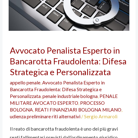
dicembre
2016| n.
51398
Avvocato
Avvocato Penalista Esperto in
Penalista
Bancarotta Fraudolenta: Difesa
Esperto
in
Strategica e Personalizzata
Bancarotta
appello penale
,
Avvocato Penalista Esperto in
Fraudolenta:
Bancarotta Fraudolenta: Difesa Strategica e
Difesa
Personalizzata
,
penale industriale bologna
,
PENALE
Strategica
MILITARE AVOCATO ESPERTO
,
PROCESSO
BOLOGNA
,
REATI FINANZIARI BOLOGNA MILANO
,
e
udienza preliminare riti alternativi
/
Sergio Armaroli
Personalizzata
Il reato di bancarotta fraudolenta è uno dei più gravi
reati fallimentari previsti dall’ordinamento giuridico