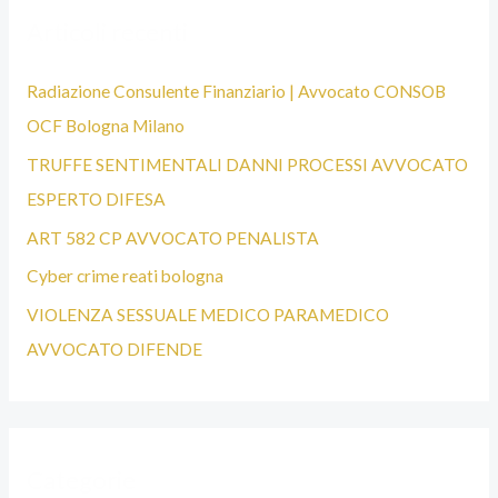
A
Articoli recenti
L
I
Radiazione Consulente Finanziario | Avvocato CONSOB
S
OCF Bologna Milano
T
TRUFFE SENTIMENTALI DANNI PROCESSI AVVOCATO
A
ESPERTO DIFESA
B
ART 582 CP AVVOCATO PENALISTA
O
Cyber crime reati bologna
L
VIOLENZA SESSUALE MEDICO PARAMEDICO
O
AVVOCATO DIFENDE
G
N
A
Categorie