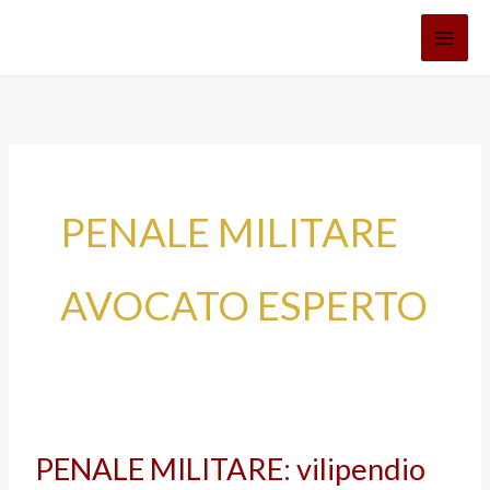
Vai
al
contenuto
PENALE MILITARE
AVOCATO ESPERTO
PENALE
PENALE MILITARE: vilipendio
MILITARE: