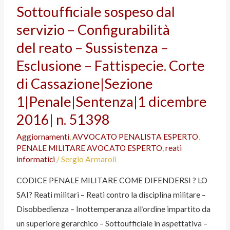
AVVOCATO
Sottoufficiale sospeso dal
ESPERTO
servizio – Configurabilità
PENALE
del reato – Sussistenza –
MILITARE
BOLOGNA
Esclusione – Fattispecie. Corte
GENOVA
di Cassazione|Sezione
FORLI
1|Penale|Sentenza|1 dicembre
CESENA
2016| n. 51398
Sottoufficiale
in
Aggiornamenti
,
AVVOCATO PENALISTA ESPERTO
,
aspettativa
PENALE MILITARE AVOCATO ESPERTO
,
reati
–
informatici
/
Sergio Armaroli
Configurabilità
CODICE PENALE MILITARE COME DIFENDERSI ? LO
del reato –
SAI? Reati militari – Reati contro la disciplina militare –
Sussistenza
Disobbedienza – Inottemperanza all’ordine impartito da
–
un superiore gerarchico – Sottoufficiale in aspettativa –