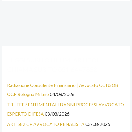
A
C
LEGGI SUBITO ULTIMI ARTICOLI E
L
A
CHIAMA SUBITO 051 6447838
C
T
U
E
Radiazione Consulente Finanziario | Avvocato CONSOB
N
G
OCF Bologna Milano
04/08/2026
E
O
TRUFFE SENTIMENTALI DANNI PROCESSI AVVOCATO
C
R
ESPERTO DIFESA
03/08/2026
A
I
T
E
ART 582 CP AVVOCATO PENALISTA
03/08/2026