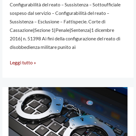
Sottoufficiale
Configurabilità del reato – Sussistenza – Sottoufficiale
sospeso
sospeso dal servizio – Configurabilità del reato –
dal
Sussistenza – Esclusione – Fattispecie. Corte di
servizio
Cassazione|Sezione 1|Penale|Sentenza|1 dicembre
–
2016| n. 51398 Ai fini della configurazione del reato di
Configurabilità
disobbedienza militare punito ai
del reato –
Sussistenza
Leggi tutto »
–
Esclusione
–
Fattispecie.
Corte
di
Cassazione|Sezione
1|Penale|Sentenza|1