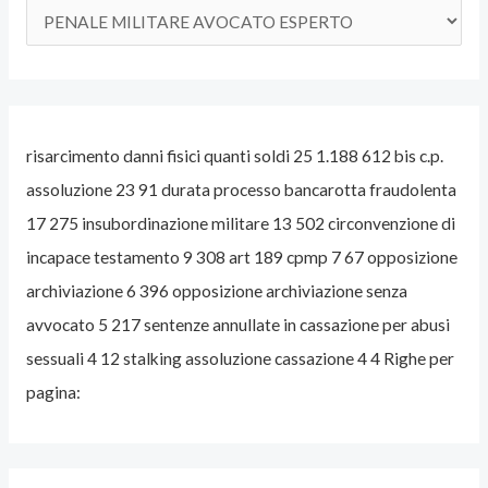
L
L
’
A
risarcimento danni fisici quanti soldi 25 1.188 612 bis c.p.
V
assoluzione 23 91 durata processo bancarotta fraudolenta
V
17 275 insubordinazione militare 13 502 circonvenzione di
O
incapace testamento 9 308 art 189 cpmp 7 67 opposizione
C
archiviazione 6 396 opposizione archiviazione senza
A
avvocato 5 217 sentenze annullate in cassazione per abusi
T
sessuali 4 12 stalking assoluzione cassazione 4 4 Righe per
O
pagina:
P
E
N