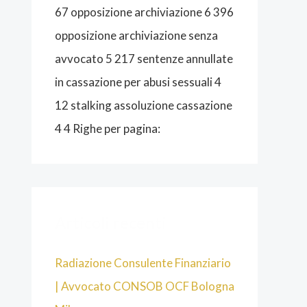
O
67 opposizione archiviazione 6 396
G
opposizione archiviazione senza
N
avvocato 5 217 sentenze annullate
A
in cassazione per abusi sessuali 4
12 stalking assoluzione cassazione
4 4 Righe per pagina:
Articoli recenti
Radiazione Consulente Finanziario
| Avvocato CONSOB OCF Bologna