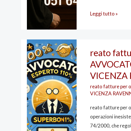
Leggi tutto »
reato
reato fatt
fatture
AVVOCAT
per
operazioni
VICENZA
inesistenti
reato fatture pe
AVVOCATO
VICENZA RAVEN
ESPERTO
BOLOGNA
reato fatture per o
VICENZA
operazioni inesiste
RAVENNA
74/2000, che regola 