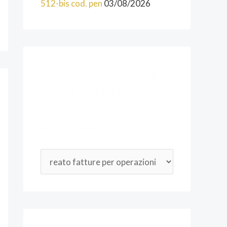
512-bis cod. pen
03/08/2026
O
D
E
L
ALCUNE CATEGORIE
L
DEL SITO DELL’
’
AVVOCATO PENALISTA
A
BOLOGNA
V
V
O
C
A
T