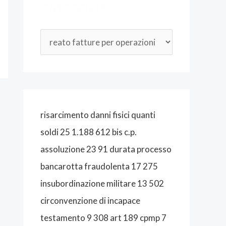
CATEGORIE
O
P
E
N
A
L
I
risarcimento danni fisici quanti
S
soldi 25 1.188 612 bis c.p.
T
assoluzione 23 91 durata processo
A
bancarotta fraudolenta 17 275
B
insubordinazione militare 13 502
O
circonvenzione di incapace
L
testamento 9 308 art 189 cpmp 7