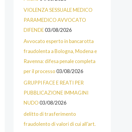
T
E
VIOLENZA SESSUALE MEDICO
E
PARAMEDICO AVVOCATO
G
DIFENDE
03/08/2026
O
Avvocato esperto in bancarotta
R
fraudolenta a Bologna, Modena e
I
Ravenna: difesa penale completa
E
per il processo
03/08/2026
D
GRUPPI FACE E REATI PER
E
PUBBLICAZIONE IMMAGINI
L
NUDO
03/08/2026
S
delitto di trasferimento
I
fraudolento di valori di cui all’art.
T