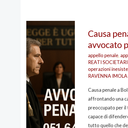
Causa
Causa pena
penale
avvocato p
a
Bologna:
appello penale
,
app
come
REATI SOCIETARI
operazioni ines
scegliere
RAVENNA IMOLA
avvocato
per
Causa penale a Bol
difenderti
affrontando una ca
preoccupato per il 
capace di difendere
tutto quello che de