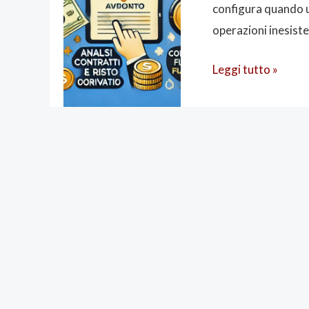
IMOLA
configura quando u
FAENZA
operazioni inesisten
Leggi tutto »