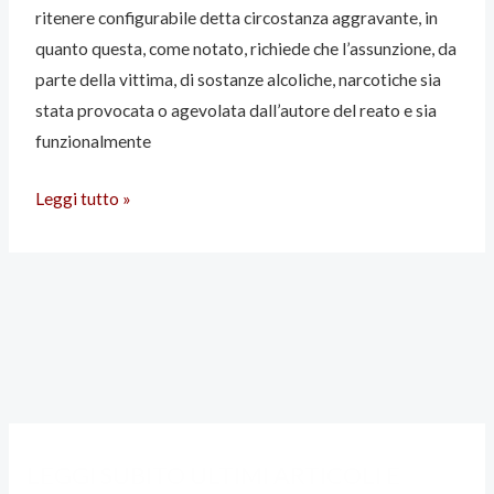
ritenere configurabile detta circostanza aggravante, in
quanto questa, come notato, richiede che l’assunzione, da
parte della vittima, di sostanze alcoliche, narcotiche sia
stata provocata o agevolata dall’autore del reato e sia
funzionalmente
VIOLENZA
Leggi tutto »
SESSUALE
SE
LA
VITTIMA
E’
UBRIACA
E’
UNA
LEGGI SUBITO ULTIMI ARTICOLI E
AGGRAVANTE?