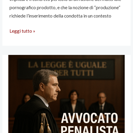
pornografico prodotto, e che la nozione di “produzione”
richiede l’inserimento della condotta in un contesto
VIOLENZA
Leggi tutto »
SESSUALE
VIA
CHAT