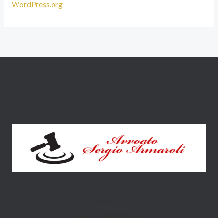
WordPress.org
Via Solferino, 30
40124 – Bologna (BO)