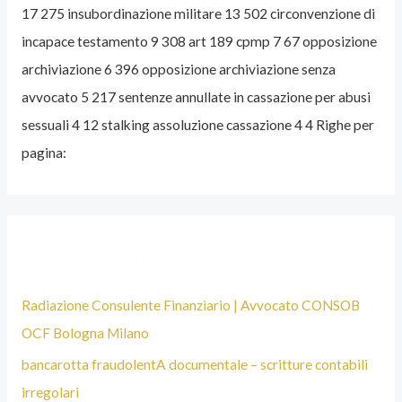
R
R
17 275 insubordinazione militare 13 502 circonvenzione di
I
I
incapace testamento 9 308 art 189 cpmp 7 67 opposizione
E
E
archiviazione 6 396 opposizione archiviazione senza
D
avvocato 5 217 sentenze annullate in cassazione per abusi
E
sessuali 4 12 stalking assoluzione cassazione 4 4 Righe per
L
pagina:
S
I
T
Articoli recenti
O
D
Radiazione Consulente Finanziario | Avvocato CONSOB
E
OCF Bologna Milano
L
bancarotta fraudolentA documentale – scritture contabili
L
irregolari
’