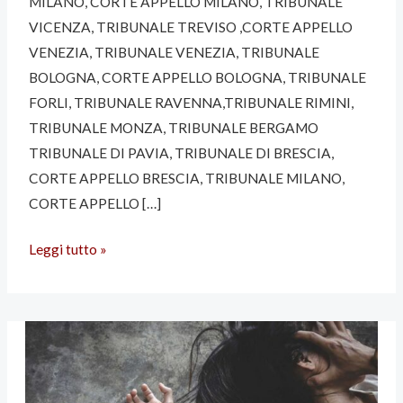
MILANO, CORTE APPELLO MILANO, TRIBUNALE
VICENZA, TRIBUNALE TREVISO ,CORTE APPELLO
VENEZIA, TRIBUNALE VENEZIA, TRIBUNALE
BOLOGNA, CORTE APPELLO BOLOGNA, TRIBUNALE
FORLI, TRIBUNALE RAVENNA,TRIBUNALE RIMINI,
TRIBUNALE MONZA, TRIBUNALE BERGAMO
TRIBUNALE DI PAVIA, TRIBUNALE DI BRESCIA,
CORTE APPELLO BRESCIA, TRIBUNALE MILANO,
CORTE APPELLO […]
VIOLENZA
Leggi tutto »
SESSUALE
ATTENDIBILITA’
PERSONA
OFFESA