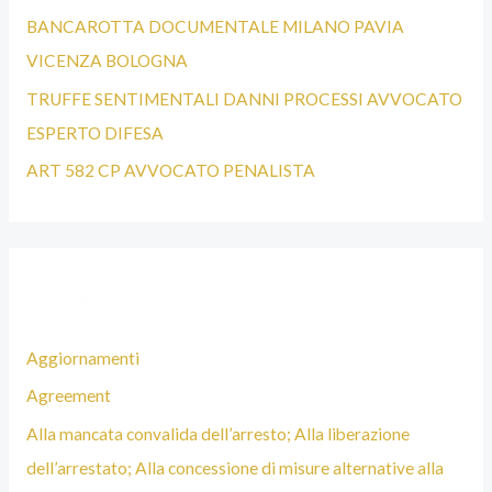
BANCAROTTA DOCUMENTALE MILANO PAVIA
A
VICENZA BOLOGNA
V
V
TRUFFE SENTIMENTALI DANNI PROCESSI AVVOCATO
O
ESPERTO DIFESA
C
ART 582 CP AVVOCATO PENALISTA
A
T
O
Categorie
P
E
Aggiornamenti
N
Agreement
A
Alla mancata convalida dell’arresto; Alla liberazione
L
dell’arrestato; Alla concessione di misure alternative alla
I