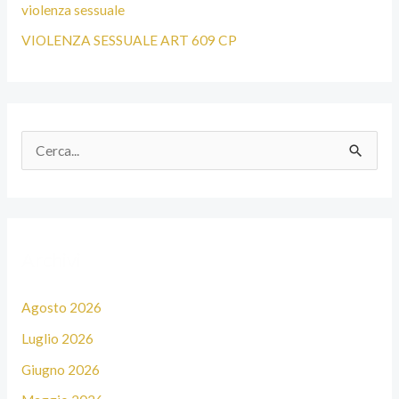
violenza sessuale
VIOLENZA SESSUALE ART 609 CP
C
e
r
c
a
Archivi
:
Agosto 2026
Luglio 2026
Giugno 2026