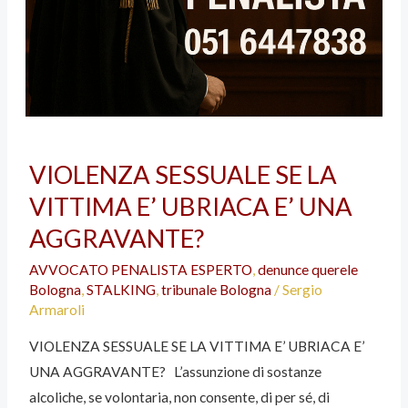
VIOLENZA SESSUALE SE LA
VITTIMA E’ UBRIACA E’ UNA
AGGRAVANTE?
AVVOCATO PENALISTA ESPERTO
,
denunce querele
Bologna
,
STALKING
,
tribunale Bologna
/
Sergio
Armaroli
VIOLENZA SESSUALE SE LA VITTIMA E’ UBRIACA E’
UNA AGGRAVANTE? L’assunzione di sostanze
alcoliche, se volontaria, non consente, di per sé, di