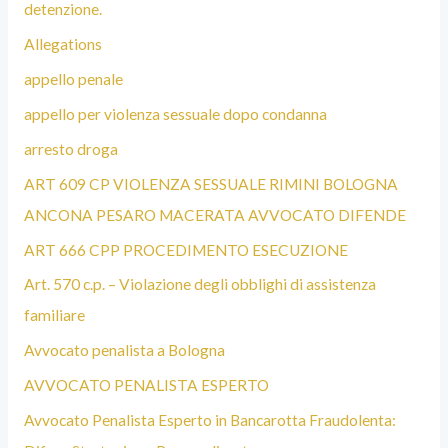
detenzione.
S
T
Allegations
A
appello penale
B
appello per violenza sessuale dopo condanna
O
arresto droga
L
ART 609 CP VIOLENZA SESSUALE RIMINI BOLOGNA
O
ANCONA PESARO MACERATA AVVOCATO DIFENDE
G
ART 666 CPP PROCEDIMENTO ESECUZIONE
N
Art. 570 c.p. – Violazione degli obblighi di assistenza
A
familiare
Avvocato penalista a Bologna
AVVOCATO PENALISTA ESPERTO
Avvocato Penalista Esperto in Bancarotta Fraudolenta: