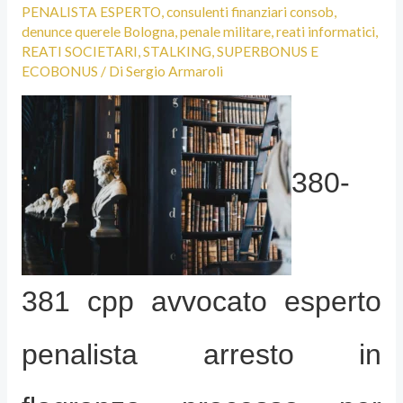
PENALISTA ESPERTO
,
consulenti finanziari consob
,
denunce querele Bologna
,
penale militare
,
reati informatici
,
REATI SOCIETARI
,
STALKING
,
SUPERBONUS E
ECOBONUS
/ Di
Sergio Armaroli
380-
381 cpp avvocato esperto
penalista arresto in