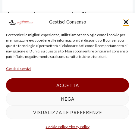
ipotesi arresto in flagranza
Gestisci Consenso
Per fornire le migliori esperienze, utilizziamo tecnologie come i cookie per
L’arresto in flagranza è
memorizzare e/o accedere alle informazioni del dispositivo. Il consenso a
queste tecnologie ci permetterà di elaborare dati come il comportamento di
navigazione o ID unici su questo sito. Non acconsentire o ritirare il consenso
previsto in specifiche
può influire negativamente su alcune caratteristiche e funzioni.
Gestisci servizi
ipotesi di reato, disciplinate
ACCETTA
dagli articoli 380 e 381 del
NEGA
Codice di Procedura
VISUALIZZA LE PREFERENZE
Penale italiano. Queste
Cookie Policy
Privacy Policy