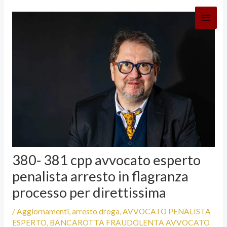
Vai
al
contenuto
380- 381 cpp avvocato esperto
penalista arresto in flagranza
processo per direttissima
/
Aggiornamenti
,
arresto droga
,
AVVOCATO PENALISTA
ESPERTO
,
BANCAROTTA FRAUDOLENTA AVVOCATO