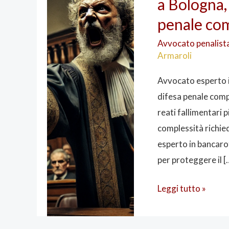
a Bologna,
in
bancarotta
penale com
fraudolenta
Avvocato penalist
a
Armaroli
Bologna,
Modena
Avvocato esperto 
e
difesa penale comp
Ravenna:
reati fallimentari p
difesa
complessità richied
penale
esperto in bancaro
completa
per proteggere il [
per
Leggi tutto »
il
processo