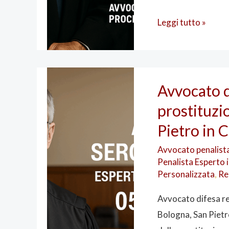
Leggi tutto »
Avvocato
Avvocato d
difesa
prostituzi
reato
di
Pietro in 
sfruttamento
Avvocato penalist
prostituzione:
Penalista Esperto 
tutela
Personalizzata
,
Re
penale
Avvocato difesa re
a
Bologna, San Pietr
Bologna,