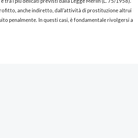
è tra i più delicati previsti dalla Legge Merlin (L. 75/1958).
fitto, anche indiretto, dall’attività di prostituzione altrui
ito penalmente. In questi casi, è fondamentale rivolgersi a