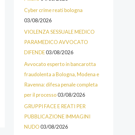
T
E
Cyber crime reati bologna
E
03/08/2026
G
VIOLENZA SESSUALE MEDICO
O
PARAMEDICO AVVOCATO
R
DIFENDE
03/08/2026
I
Avvocato esperto in bancarotta
E
fraudolenta a Bologna, Modena e
D
Ravenna: difesa penale completa
E
per il processo
03/08/2026
L
GRUPPI FACE E REATI PER
S
PUBBLICAZIONE IMMAGINI
I
NUDO
03/08/2026
T