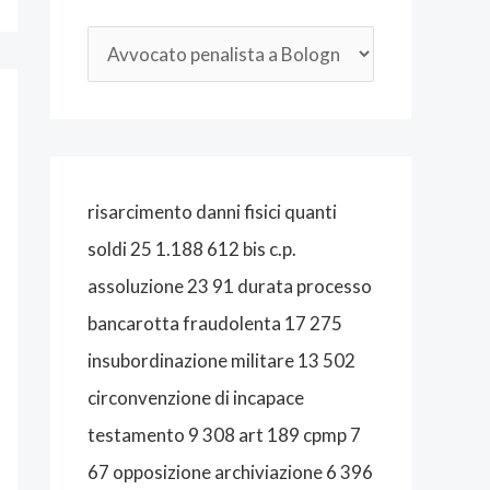
O
P
E
N
A
L
risarcimento danni fisici quanti
I
soldi 25 1.188 612 bis c.p.
S
assoluzione 23 91 durata processo
T
bancarotta fraudolenta 17 275
A
insubordinazione militare 13 502
B
circonvenzione di incapace
O
testamento 9 308 art 189 cpmp 7
L
67 opposizione archiviazione 6 396