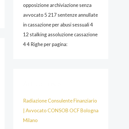
O
opposizione archiviazione senza
G
avvocato 5 217 sentenze annullate
N
in cassazione per abusi sessuali 4
A
12 stalking assoluzione cassazione
4 4 Righe per pagina:
Articoli recenti
Radiazione Consulente Finanziario
| Avvocato CONSOB OCF Bologna
Milano