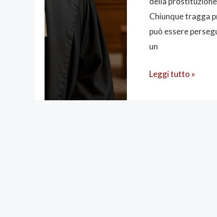
della prostituzione 
San
Chiunque tragga pro
Pietro
può essere persegu
in
un
Casale,
Modena
Leggi tutto »
e
Ravenna