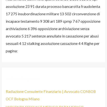
assoluzione 23 91 durata processo bancarotta fraudolenta
A
17 275 insubordinazione militare 13 502 circonvenzione di
T
incapace testamento 9 308 art 189 cpmp 7 67 opposizione
O
archiviazione 6 396 opposizione archiviazione senza
P
avvocato 5 217 sentenze annullate in cassazione per abusi
E
sessuali 4 12 stalking assoluzione cassazione 4 4 Righe per
N
pagina:
A
L
I
S
Articoli recenti
T
A
Radiazione Consulente Finanziario | Avvocato CONSOB
B
OCF Bologna Milano
O