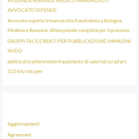
VIOLENZA SESSUALE MEDICO PARAMEDICO
L
AVVOCATO DIFENDE
O
Avvocato esperto in bancarotta fraudolenta a Bologna,
G
Modena e Ravenna: difesa penale completa per il processo
N
GRUPPI FACE E REATI PER PUBBLICAZIONE IMMAGINI
A
NUDO
delitto di trasferimento fraudolento di valori di cui all’art.
512-bis cod. pen
Categorie
Aggiornamenti
Agreement