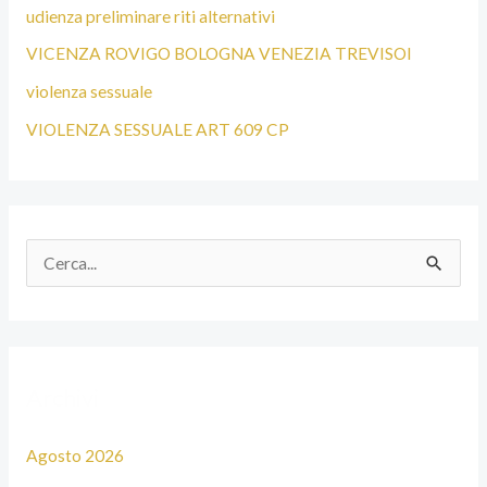
udienza preliminare riti alternativi
VICENZA ROVIGO BOLOGNA VENEZIA TREVISOI
violenza sessuale
VIOLENZA SESSUALE ART 609 CP
C
e
r
c
Archivi
a
:
Agosto 2026