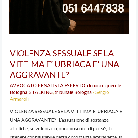
VIOLENZA
VIOLENZA SESSUALE SE LA
SESSUALE
VITTIMA E’ UBRIACA E’ UNA
SE
LA
AGGRAVANTE?
VITTIMA
AVVOCATO PENALISTA ESPERTO
,
denunce querele
E’
Bologna
,
STALKING
,
tribunale Bologna
/
Sergio
UBRIACA
Armaroli
E’
VIOLENZA SESSUALE SE LA VITTIMA E’ UBRIACA E’
UNA
UNA AGGRAVANTE? L’assunzione di sostanze
AGGRAVANTE?
alcoliche, se volontaria, non consente, di per sé, di
ritenere configurabile detta circostanza aggravante, in