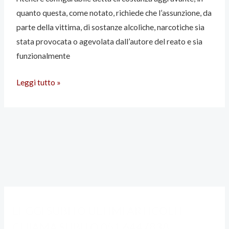
quanto questa, come notato, richiede che l’assunzione, da
parte della vittima, di sostanze alcoliche, narcotiche sia
stata provocata o agevolata dall’autore del reato e sia
funzionalmente
Leggi tutto »
A
C
LEGGI SUBITO ULTIMI ARTICOLI E
L
A
CHIAMA SUBITO 051 6447838
C
T