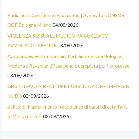
U
E
Radiazione Consulente Finanziario | Avvocato CONSOB
N
G
OCF Bologna Milano
04/08/2026
E
O
VIOLENZA SESSUALE MEDICO PARAMEDICO
C
R
AVVOCATO DIFENDE
03/08/2026
A
I
T
E
Avvocato esperto in bancarotta fraudolenta a Bologna,
E
Modena e Ravenna: difesa penale completa per il processo
G
03/08/2026
O
GRUPPI FACE E REATI PER PUBBLICAZIONE IMMAGINI
R
NUDO
03/08/2026
I
delitto di trasferimento fraudolento di valori di cui all’art.
E
512-bis cod. pen
03/08/2026
D
E