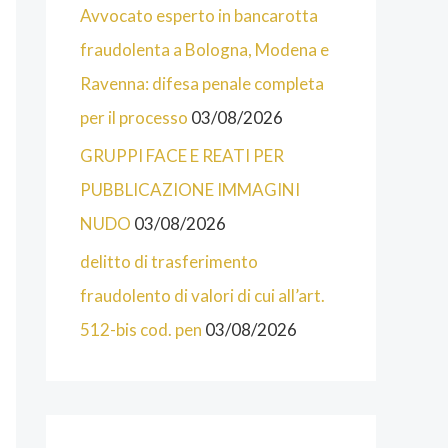
O
Avvocato esperto in bancarotta
R
fraudolenta a Bologna, Modena e
I
Ravenna: difesa penale completa
E
per il processo
03/08/2026
D
GRUPPI FACE E REATI PER
E
PUBBLICAZIONE IMMAGINI
L
NUDO
03/08/2026
S
delitto di trasferimento
I
fraudolento di valori di cui all’art.
T
512-bis cod. pen
03/08/2026
O
D
E