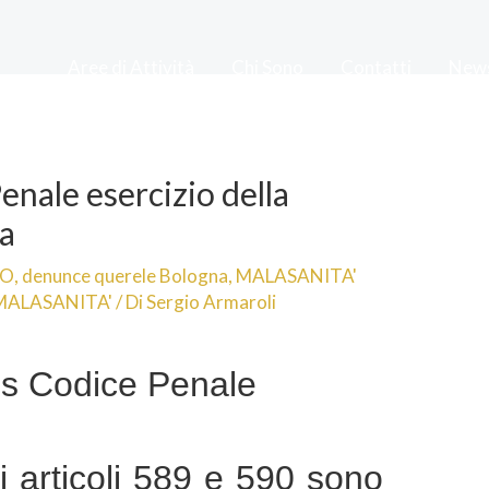
Aree di Attività
Chi Sono
Contatti
New
enale esercizio della
ia
TO
,
denunce querele Bologna
,
MALASANITA'
MALASANITA'
/ Di
Sergio Armaroli
s Codice Penale
gli articoli 589 e 590 sono