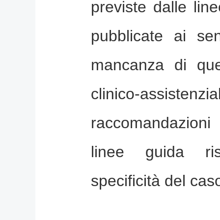
previste dalle li
pubblicate ai se
mancanza di que
clinico-assiste
raccomandazioni 
linee guida ri
specificità del cas