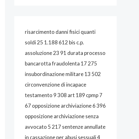
A
L
I
risarcimento danni fisici quanti
S
soldi 25 1.188 612 bis c.p.
T
assoluzione 23 91 durata processo
A
bancarotta fraudolenta 17 275
B
insubordinazione militare 13 502
O
circonvenzione di incapace
L
testamento 9 308 art 189 cpmp 7
O
67 opposizione archiviazione 6 396
G
opposizione archiviazione senza
N
avvocato 5 217 sentenze annullate
A
in cassazione per abusi sessuali 4