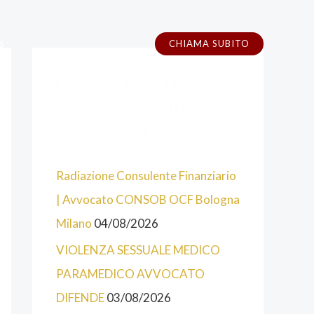
s
CHIAMA SUBITO
A
C
LEGGI SUBITO ULTIMI
L
A
C
T
ARTICOLI E CHIAMA
U
E
SUBITO 051 6447838
N
G
Radiazione Consulente Finanziario
E
O
| Avvocato CONSOB OCF Bologna
C
R
Milano
04/08/2026
A
I
T
E
VIOLENZA SESSUALE MEDICO
E
PARAMEDICO AVVOCATO
G
DIFENDE
03/08/2026