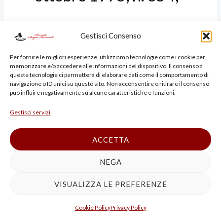
l-bis) delitti di
Gestisci Consenso
Per fornire le migliori esperienze, utilizziamo tecnologie come i cookie per
partecipazione, promozione,
memorizzare e/o accedere alle informazioni del dispositivo. Il consenso a
queste tecnologie ci permetterà di elaborare dati come il comportamento di
navigazione o ID unici su questo sito. Non acconsentire o ritirare il consenso
direzione ed organizzazione
può influire negativamente su alcune caratteristiche e funzioni.
Gestisci servizi
della associazione di tipo
ACCETTA
mafioso prevista
NEGA
dall’articolo 416 bis del
VISUALIZZA LE PREFERENZE
codice penale;
Cookie Policy
Privacy Policy