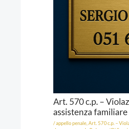
Art. 570 c.p. – Viola
assistenza familiare
/
appello penale
,
Art. 570 c.p. – Viol