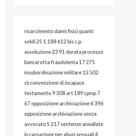
A
L
I
risarcimento danni fisici quanti
S
soldi 25 1.188 612 bis c.p.
T
assoluzione 23 91 durata processo
A
bancarotta fraudolenta 17 275
B
insubordinazione militare 13 502
O
circonvenzione di incapace
L
testamento 9 308 art 189 cpmp 7
O
67 opposizione archiviazione 6 396
G
opposizione archiviazione senza
N
avvocato 5 217 sentenze annullate
A
in cassazione per abusi sessuali 4