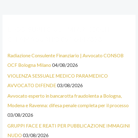
A
C
LEGGI SUBITO ULTIMI ARTICOLI E
L
A
CHIAMA SUBITO 051 6447838
C
T
U
E
Radiazione Consulente Finanziario | Avvocato CONSOB
N
G
OCF Bologna Milano
04/08/2026
E
O
VIOLENZA SESSUALE MEDICO PARAMEDICO
C
R
AVVOCATO DIFENDE
03/08/2026
A
I
T
E
Avvocato esperto in bancarotta fraudolenta a Bologna,
E
Modena e Ravenna: difesa penale completa per il processo
G
03/08/2026
O
GRUPPI FACE E REATI PER PUBBLICAZIONE IMMAGINI
R
NUDO
03/08/2026