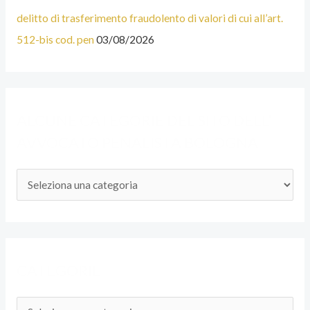
I
delitto di trasferimento fraudolento di valori di cui all’art.
E
512-bis cod. pen
03/08/2026
D
E
L
ALCUNE CATEGORIE DEL SITO DELL’
S
AVVOCATO PENALISTA BOLOGNA
I
T
O
D
E
L
CATEGORIE
L
’