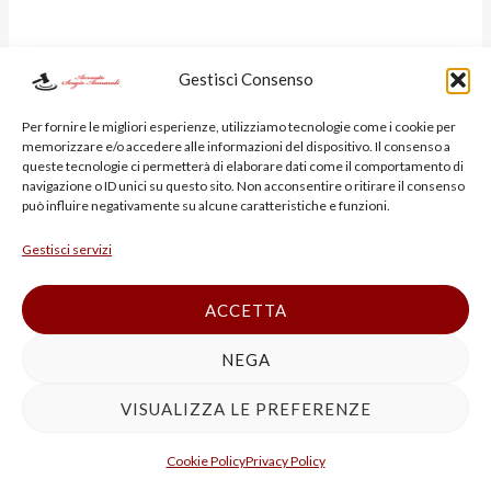
Articoli recenti
T
A
Radiazione Consulente Finanziario | Avvocato CONSOB
Gestisci Consenso
B
OCF Bologna Milano
O
Per fornire le migliori esperienze, utilizziamo tecnologie come i cookie per
VIOLENZA SESSUALE MEDICO PARAMEDICO
memorizzare e/o accedere alle informazioni del dispositivo. Il consenso a
L
queste tecnologie ci permetterà di elaborare dati come il comportamento di
AVVOCATO DIFENDE
navigazione o ID unici su questo sito. Non acconsentire o ritirare il consenso
O
può influire negativamente su alcune caratteristiche e funzioni.
Avvocato esperto in bancarotta fraudolenta a Bologna,
G
Modena e Ravenna: difesa penale completa per il processo
Gestisci servizi
N
GRUPPI FACE E REATI PER PUBBLICAZIONE IMMAGINI
A
ACCETTA
NUDO
NEGA
delitto di trasferimento fraudolento di valori di cui all’art.
512-bis cod. pen
VISUALIZZA LE PREFERENZE
Cookie Policy
Privacy Policy