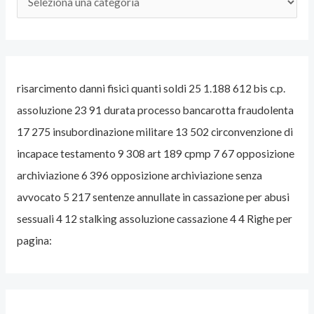
A
V
V
O
risarcimento danni fisici quanti soldi 25 1.188 612 bis c.p.
C
assoluzione 23 91 durata processo bancarotta fraudolenta
A
17 275 insubordinazione militare 13 502 circonvenzione di
T
incapace testamento 9 308 art 189 cpmp 7 67 opposizione
O
archiviazione 6 396 opposizione archiviazione senza
P
avvocato 5 217 sentenze annullate in cassazione per abusi
E
sessuali 4 12 stalking assoluzione cassazione 4 4 Righe per
N
pagina:
A
L
I
S