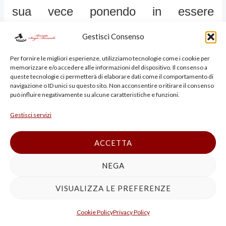
sua vece ponendo in essere
operazioni illecite ne comporta in ogni
Gestisci Consenso
caso la riconducibilità al legale
Per fornire le migliori esperienze, utilizziamo tecnologie come i cookie per
memorizzare e/o accedere alle informazioni del dispositivo. Il consenso a
rappresentante per violazione del
queste tecnologie ci permetterà di elaborare dati come il comportamento di
navigazione o ID unici su questo sito. Non acconsentire o ritirare il consenso
può influire negativamente su alcune caratteristiche e funzioni.
dovere di vigilanza, sostenendosi
Gestisci servizi
invece che nessuna dimostrazione
era stata data sui contatti commerciali
ACCETTA
tra la società importatrice delle merci
NEGA
dall’estero, le cartiere e gli imputati,
VISUALIZZA LE PREFERENZE
onde non poteva ritenersi in alcun
Cookie Policy
Privacy Policy