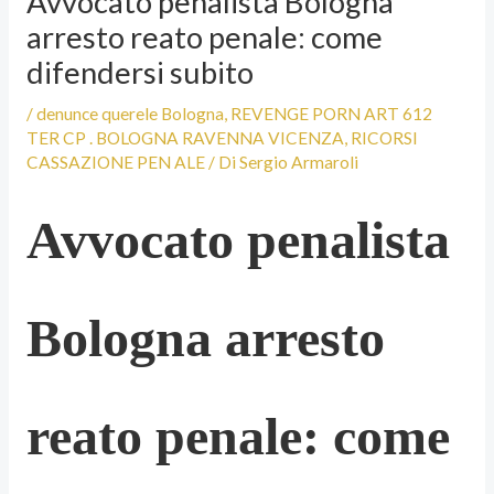
Avvocato penalista Bologna
arresto reato penale: come
difendersi subito
/
denunce querele Bologna
,
REVENGE PORN ART 612
TER CP . BOLOGNA RAVENNA VICENZA
,
RICORSI
CASSAZIONE PEN ALE
/ Di
Sergio Armaroli
Avvocato penalista
Bologna arresto
reato penale: come