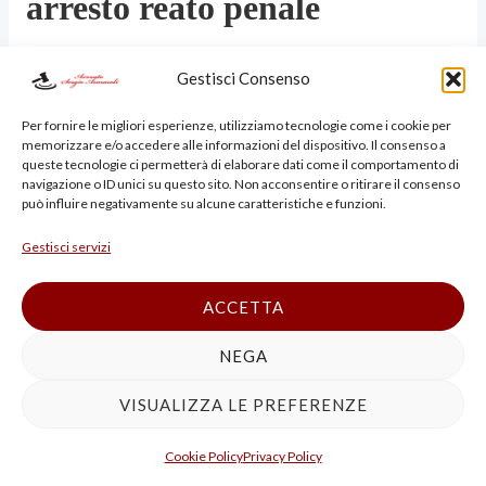
arresto reato penale
Gestisci Consenso
Un arresto non è solo un
Per fornire le migliori esperienze, utilizziamo tecnologie come i cookie per
memorizzare e/o accedere alle informazioni del dispositivo. Il consenso a
momento difficile: è
l’inizio di
queste tecnologie ci permetterà di elaborare dati come il comportamento di
navigazione o ID unici su questo sito. Non acconsentire o ritirare il consenso
può influire negativamente su alcune caratteristiche e funzioni.
una battaglia legale
dove
Gestisci servizi
ogni decisione conta.
ACCETTA
Il tuo
avvocato penalista
NEGA
VISUALIZZA LE PREFERENZE
Bologna arresto reato penale
Cookie Policy
Privacy Policy
ti aiuterà a: