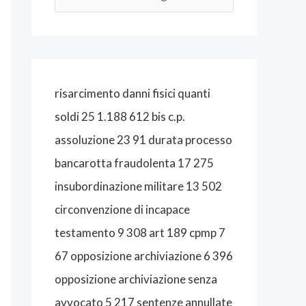
A
L
I
S
risarcimento danni fisici quanti
T
soldi 25 1.188 612 bis c.p.
A
assoluzione 23 91 durata processo
B
bancarotta fraudolenta 17 275
O
insubordinazione militare 13 502
L
circonvenzione di incapace
O
testamento 9 308 art 189 cpmp 7
G
67 opposizione archiviazione 6 396
N
opposizione archiviazione senza
A
avvocato 5 217 sentenze annullate