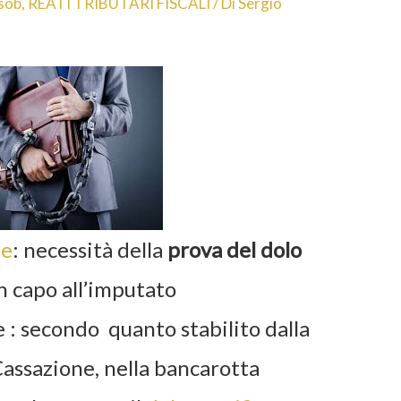
nsob
,
REATI TRIBUTARI FISCALI
/ Di
Sergio
le
: necessità della
prova del dolo
n capo all’imputato
e
: secondo quanto stabilito dalla
assazione, nella
bancarotta