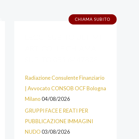
s
CHIAMA SUBITO
A
C
LEGGI SUBITO ULTIMI
L
A
C
T
ARTICOLI E CHIAMA
U
E
SUBITO 051 6447838
N
G
Radiazione Consulente Finanziario
E
O
| Avvocato CONSOB OCF Bologna
C
R
Milano
04/08/2026
A
I
T
E
GRUPPI FACE E REATI PER
E
PUBBLICAZIONE IMMAGINI
G
NUDO
03/08/2026