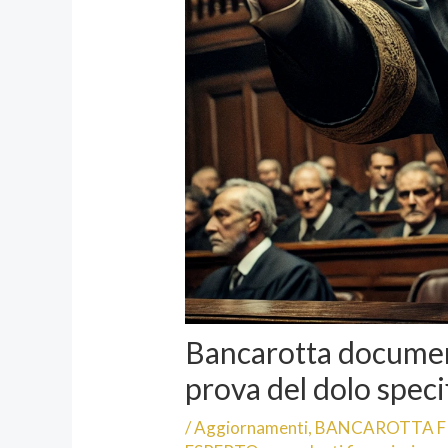
Bancarotta document
prova del dolo speci
/
Aggiornamenti
,
BANCAROTTA F