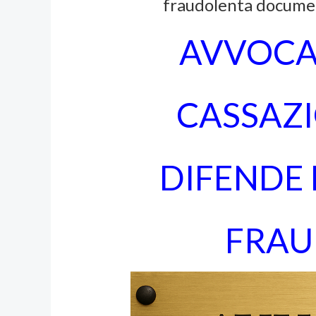
fraudolenta
documen
AVVOCA
CASSAZ
DIFENDE
FRAU