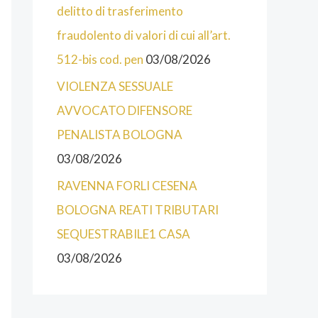
O
delitto di trasferimento
R
fraudolento di valori di cui all’art.
I
512-bis cod. pen
03/08/2026
E
VIOLENZA SESSUALE
D
AVVOCATO DIFENSORE
E
PENALISTA BOLOGNA
L
03/08/2026
S
RAVENNA FORLI CESENA
I
BOLOGNA REATI TRIBUTARI
T
SEQUESTRABILE1 CASA
O
03/08/2026
D
E