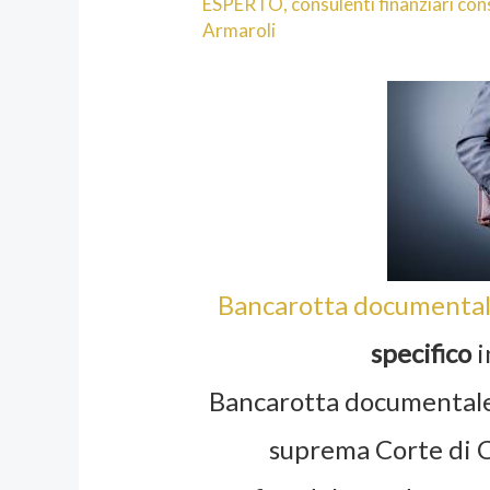
ESPERTO
,
consulenti finanziari co
Armaroli
Bancarotta documenta
specifico
i
Bancarotta documental
suprema Corte di C