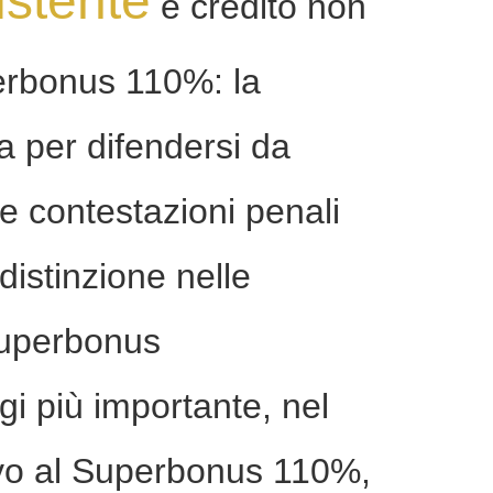
istente
e credito non
erbonus 110%: la
va per difendersi da
 e contestazioni penali
 distinzione nelle
Superbonus
i più importante, nel
ivo al Superbonus 110%,