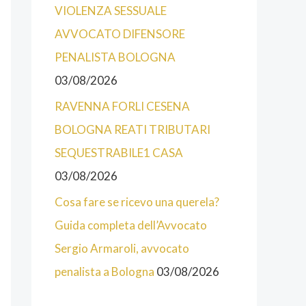
O
VIOLENZA SESSUALE
R
AVVOCATO DIFENSORE
I
PENALISTA BOLOGNA
E
03/08/2026
D
RAVENNA FORLI CESENA
E
BOLOGNA REATI TRIBUTARI
L
SEQUESTRABILE1 CASA
S
03/08/2026
I
Cosa fare se ricevo una querela?
T
Guida completa dell’Avvocato
O
Sergio Armaroli, avvocato
D
penalista a Bologna
03/08/2026
E