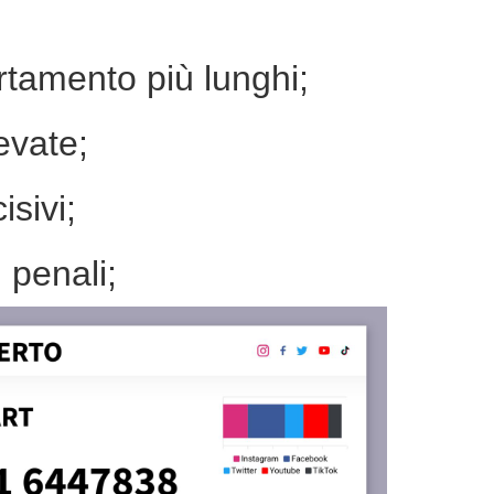
rtamento più lunghi;
evate;
isivi;
i penali;