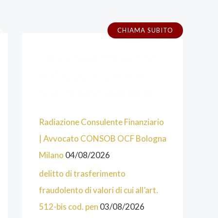
s
CHIAMA SUBITO
A
C
LEGGI SUBITO ULTIMI
L
A
C
T
ARTICOLI E CHIAMA
U
E
SUBITO 051 6447838
N
G
Radiazione Consulente Finanziario
E
O
| Avvocato CONSOB OCF Bologna
C
R
Milano
04/08/2026
A
I
T
E
delitto di trasferimento
E
fraudolento di valori di cui all’art.
G
512-bis cod. pen
03/08/2026