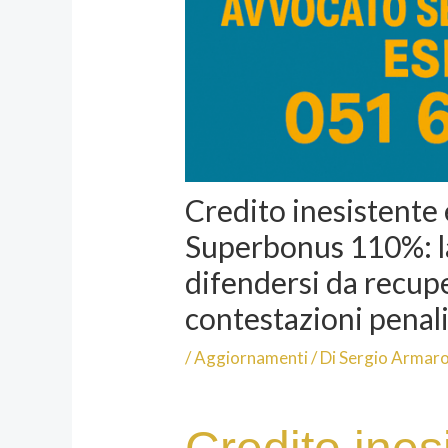
Credito inesistente 
Superbonus 110%: la
difendersi da recupe
contestazioni penal
/
Aggiornamenti
/ Di
Sergio Armaro