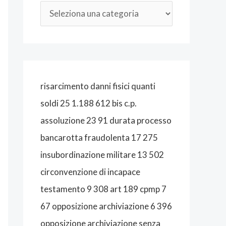
A
L
I
S
T
risarcimento danni fisici quanti
A
soldi 25 1.188 612 bis c.p.
B
assoluzione 23 91 durata processo
O
bancarotta fraudolenta 17 275
L
insubordinazione militare 13 502
O
circonvenzione di incapace
G
testamento 9 308 art 189 cpmp 7
N
67 opposizione archiviazione 6 396
A
opposizione archiviazione senza