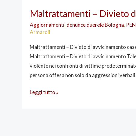
Maltrattamenti
Maltrattamenti – Divieto d
–
Divieto
Aggiornamenti
,
denunce querele Bologna
,
PEN
Armaroli
di
avvicinamento
Maltrattamenti – Divieto di avvicinamento cas
cass
Maltrattamenti – Divieto di avvicinamento Tale
sez
violente nei confronti di vittime predeterminate
unite
persona offesa non solo da aggressioni verbali o
Leggi tutto »