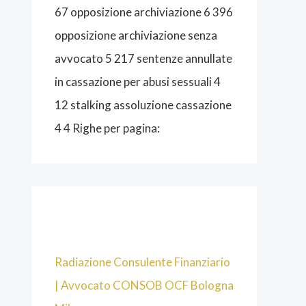
O
67 opposizione archiviazione 6 396
G
opposizione archiviazione senza
N
avvocato 5 217 sentenze annullate
A
in cassazione per abusi sessuali 4
12 stalking assoluzione cassazione
4 4 Righe per pagina:
Articoli recenti
Radiazione Consulente Finanziario
| Avvocato CONSOB OCF Bologna