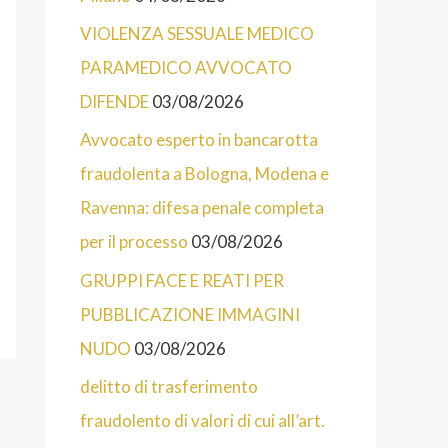
T
E
VIOLENZA SESSUALE MEDICO
E
PARAMEDICO AVVOCATO
G
DIFENDE
03/08/2026
O
Avvocato esperto in bancarotta
R
fraudolenta a Bologna, Modena e
I
Ravenna: difesa penale completa
E
per il processo
03/08/2026
D
GRUPPI FACE E REATI PER
E
PUBBLICAZIONE IMMAGINI
L
NUDO
03/08/2026
S
delitto di trasferimento
I
fraudolento di valori di cui all’art.
T