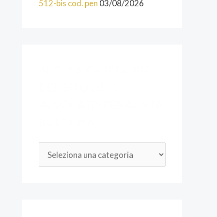
512-bis cod. pen
03/08/2026
O
D
E
L
ALCUNE CATEGORIE
L
DEL SITO DELL’
’
AVVOCATO PENALISTA
A
BOLOGNA
V
V
O
C
A
T