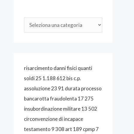
CATEGORIE
O
P
E
N
A
L
I
risarcimento danni fisici quanti
S
soldi 25 1.188 612 bis c.p.
T
assoluzione 23 91 durata processo
A
bancarotta fraudolenta 17 275
B
insubordinazione militare 13 502
O
circonvenzione di incapace
L
testamento 9 308 art 189 cpmp 7