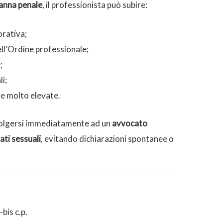
anna penale
, il professionista può subire:
orativa;
ell’Ordine professionale;
;
i;
ile molto elevate.
rivolgersi immediatamente ad un
avvocato
ati sessuali
, evitando dichiarazioni spontanee o
-bis c.p.