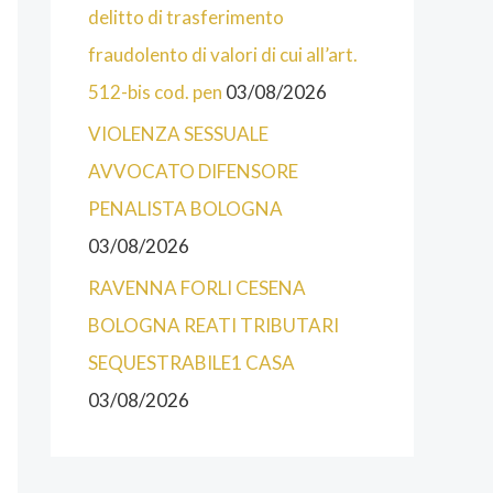
O
delitto di trasferimento
R
fraudolento di valori di cui all’art.
I
512-bis cod. pen
03/08/2026
E
VIOLENZA SESSUALE
D
AVVOCATO DIFENSORE
E
PENALISTA BOLOGNA
L
03/08/2026
S
RAVENNA FORLI CESENA
I
BOLOGNA REATI TRIBUTARI
T
SEQUESTRABILE1 CASA
O
03/08/2026
D
E