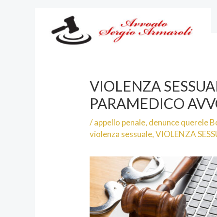
Vai
al
contenuto
VIOLENZA SESSUA
PARAMEDICO AVV
/
appello penale
,
denunce querele B
violenza sessuale
,
VIOLENZA SESS