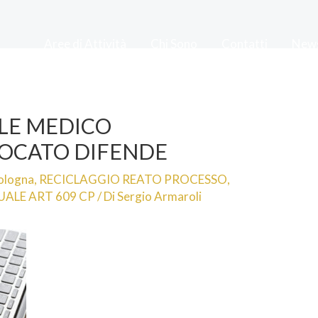
Aree di Attività
Chi Sono
Contatti
New
LE MEDICO
OCATO DIFENDE
ologna
,
RECICLAGGIO REATO PROCESSO
,
UALE ART 609 CP
/ Di
Sergio Armaroli