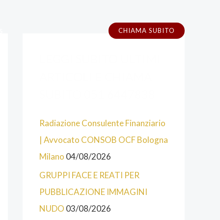
s
CHIAMA SUBITO
A
C
LEGGI SUBITO ULTIMI
L
A
C
T
ARTICOLI E CHIAMA
U
E
SUBITO 051 6447838
N
G
Radiazione Consulente Finanziario
E
O
| Avvocato CONSOB OCF Bologna
C
R
Milano
04/08/2026
A
I
T
E
GRUPPI FACE E REATI PER
E
PUBBLICAZIONE IMMAGINI
G
NUDO
03/08/2026