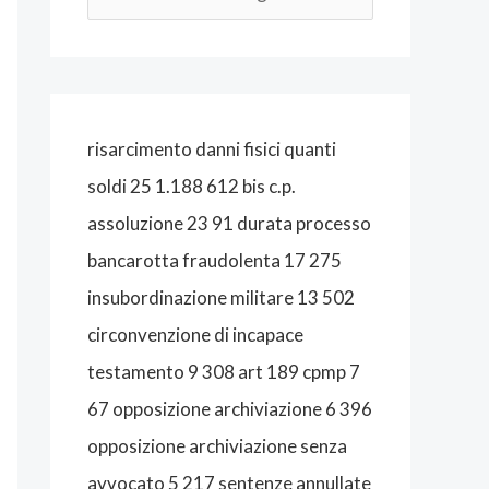
A
L
I
S
risarcimento danni fisici quanti
T
soldi 25 1.188 612 bis c.p.
A
assoluzione 23 91 durata processo
B
bancarotta fraudolenta 17 275
O
insubordinazione militare 13 502
L
circonvenzione di incapace
O
testamento 9 308 art 189 cpmp 7
G
67 opposizione archiviazione 6 396
N
opposizione archiviazione senza
A
avvocato 5 217 sentenze annullate