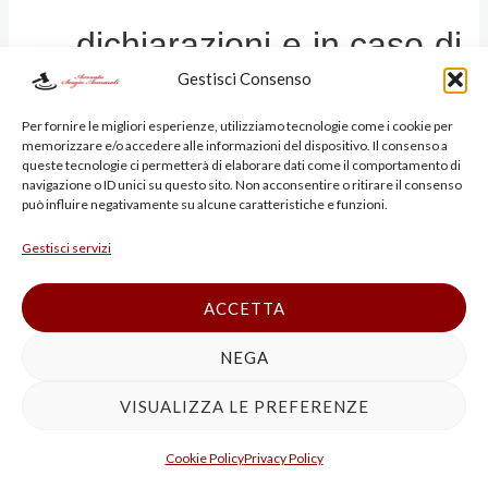
dichiarazioni e in caso di
Gestisci Consenso
controllo di cui agli
Per fornire le migliori esperienze, utilizziamo tecnologie come i cookie per
memorizzare e/o accedere alle informazioni del dispositivo. Il consenso a
articoli 54 e seguenti
queste tecnologie ci permetterà di elaborare dati come il comportamento di
navigazione o ID unici su questo sito. Non acconsentire o ritirare il consenso
può influire negativamente su alcune caratteristiche e funzioni.
del decreto del
Gestisci servizi
Presidente della
ACCETTA
Repubblica 26 ottobre
NEGA
VISUALIZZA LE PREFERENZE
1972, n. 633. La
Cookie Policy
Privacy Policy