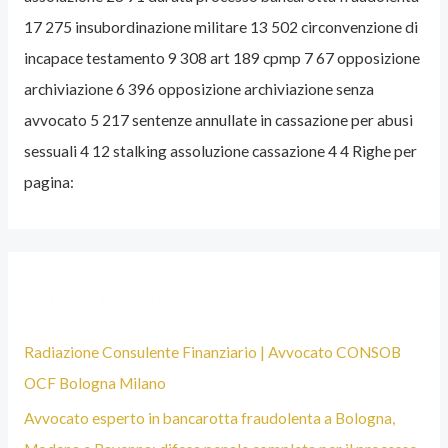
17 275 insubordinazione militare 13 502 circonvenzione di
T
incapace testamento 9 308 art 189 cpmp 7 67 opposizione
O
archiviazione 6 396 opposizione archiviazione senza
P
avvocato 5 217 sentenze annullate in cassazione per abusi
E
sessuali 4 12 stalking assoluzione cassazione 4 4 Righe per
N
pagina:
A
L
I
S
Articoli recenti
T
A
Radiazione Consulente Finanziario | Avvocato CONSOB
B
OCF Bologna Milano
O
Avvocato esperto in bancarotta fraudolenta a Bologna,
L