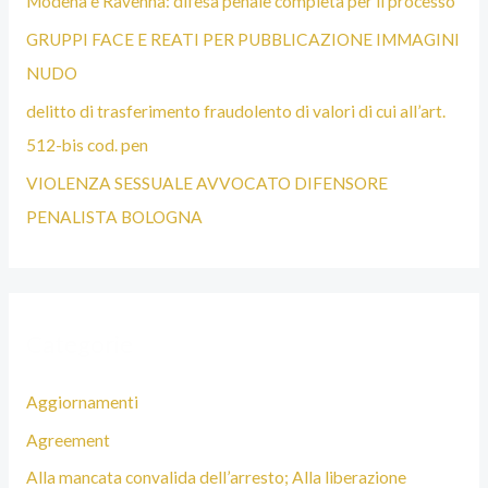
Modena e Ravenna: difesa penale completa per il processo
O
GRUPPI FACE E REATI PER PUBBLICAZIONE IMMAGINI
G
NUDO
N
delitto di trasferimento fraudolento di valori di cui all’art.
A
512-bis cod. pen
VIOLENZA SESSUALE AVVOCATO DIFENSORE
PENALISTA BOLOGNA
Categorie
Aggiornamenti
Agreement
Alla mancata convalida dell’arresto; Alla liberazione