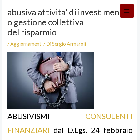
Vai
abusiva attivita’ di investimento
al
o gestione collettiva
contenuto
del risparmio
/
Aggiornamenti
/ Di
Sergio Armaroli
ABUSIVISMI
CONSULENTI
FINANZIARI
dal D.Lgs. 24 febbraio