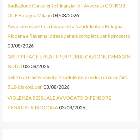
Radiazione Consulente Finanziario | Avvocato CONSOB
N
G
OCF Bologna Milano
04/08/2026
E
O
Avvocato esperto in bancarotta fraudolenta a Bologna,
C
R
Modena e Ravenna: difesa penale completa per il processo
A
I
03/08/2026
T
E
E
GRUPPI FACE E REATI PER PUBBLICAZIONE IMMAGINI
G
NUDO
03/08/2026
O
delitto di trasferimento fraudolento di valori di cui all’art.
R
512-bis cod. pen
03/08/2026
I
VIOLENZA SESSUALE AVVOCATO DIFENSORE
E
PENALISTA BOLOGNA
03/08/2026
D
E
L