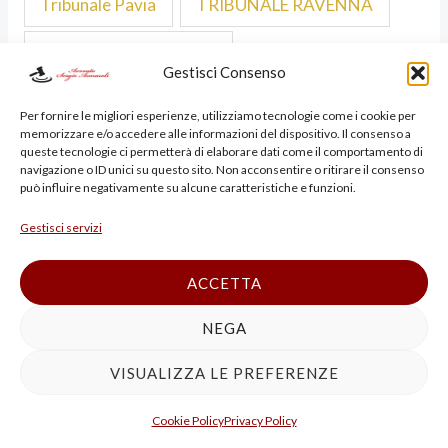
Tribunale Pavia
TRIBUNALE RAVENNA
TRIBUNALE RIMINI
Gestisci Consenso
TRIBUNALE TREVISO
Per fornire le migliori esperienze, utilizziamo tecnologie come i cookie per
memorizzare e/o accedere alle informazioni del dispositivo. Il consenso a
queste tecnologie ci permetterà di elaborare dati come il comportamento di
TRIBUNALE VENEZIA
tribunale Verona
navigazione o ID unici su questo sito. Non acconsentire o ritirare il consenso
può influire negativamente su alcune caratteristiche e funzioni.
TRIBUNALE VICENZA
Tribunale Vigevano
Gestisci servizi
ACCETTA
NEGA
Meta
VISUALIZZA LE PREFERENZE
Accedi
Cookie Policy
Privacy Policy
Feed dei contenuti