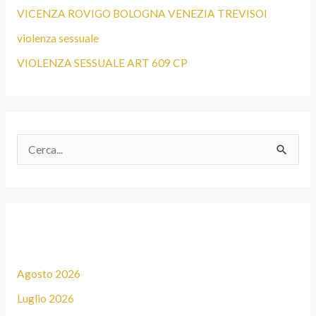
VICENZA ROVIGO BOLOGNA VENEZIA TREVISOI
violenza sessuale
VIOLENZA SESSUALE ART 609 CP
C
e
r
c
Archivi
a
:
Agosto 2026
Luglio 2026