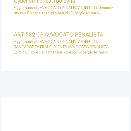
Cyber crime reati bologna
Aggiornamenti
,
AVVOCATO PENALISTA ESPERTO
,
denunce
querele Bologna
,
reati informatici
/ Di
Sergio Armaroli
ART 582 CP AVVOCATO PENALISTA
Aggiornamenti
,
AVVOCATO PENALISTA ESPERTO
,
BANCAROTTA FRAUDOLENTA AVVOCATO PENALISTA
ESPERTO
,
consulenti finanziari consob
/ Di
Sergio Armaroli
A
C
LEGGI SUBITO ULTIMI ARTICOLI E
L
A
CHIAMA SUBITO 051 6447838
C
T
U
E