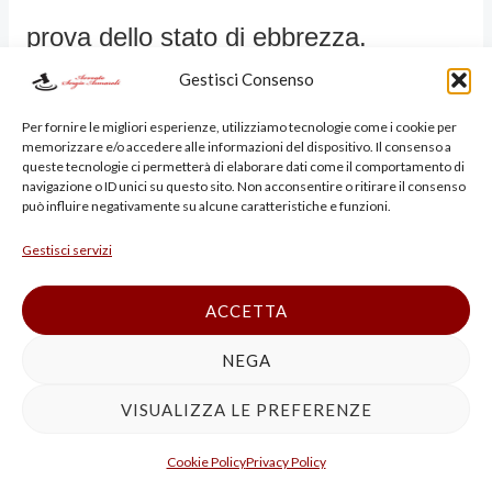
prova dello stato di ebbrezza.
Gestisci Consenso
3. La Procura generale ha depositato
Per fornire le migliori esperienze, utilizziamo tecnologie come i cookie per
memorizzare e/o accedere alle informazioni del dispositivo. Il consenso a
requisitoria scritta con la quale ha
queste tecnologie ci permetterà di elaborare dati come il comportamento di
navigazione o ID unici su questo sito. Non acconsentire o ritirare il consenso
chiesto rigettarsi il ricorso. 4. Il primo
può influire negativamente su alcune caratteristiche e funzioni.
Gestisci servizi
motivo di ricorso è infondato, non
sussistendo per la polizia giudiziaria
ACCETTA
l’obbligo di dare avviso al difensore dì
NEGA
fiducia dell’interessato del
VISUALIZZA LE PREFERENZE
compimento dell’atto irripetibile ed
Cookie Policy
Privacy Policy