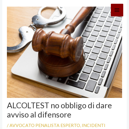
Vai
al
contenuto
ALCOLTEST no obbligo di dare
avviso al difensore
/
AVVOCATO PENALISTA ESPERTO
,
INCIDENTI