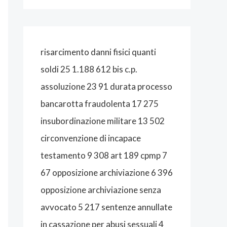
A
L
I
risarcimento danni fisici quanti
S
soldi 25 1.188 612 bis c.p.
T
assoluzione 23 91 durata processo
A
bancarotta fraudolenta 17 275
B
insubordinazione militare 13 502
O
circonvenzione di incapace
L
testamento 9 308 art 189 cpmp 7
O
67 opposizione archiviazione 6 396
G
opposizione archiviazione senza
N
avvocato 5 217 sentenze annullate
A
in cassazione per abusi sessuali 4