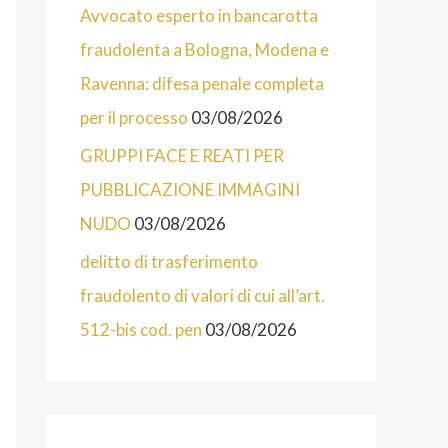
O
Avvocato esperto in bancarotta
R
fraudolenta a Bologna, Modena e
I
Ravenna: difesa penale completa
E
per il processo
03/08/2026
D
GRUPPI FACE E REATI PER
E
PUBBLICAZIONE IMMAGINI
L
NUDO
03/08/2026
S
delitto di trasferimento
I
fraudolento di valori di cui all’art.
T
512-bis cod. pen
03/08/2026
O
D
E