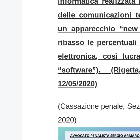
informatica realizzata 
delle comunicazioni t
un apparecchio “new s
ribasso le percentuali 
elettronica, così lu
“software”). (Rige
12/05/2020)
(Cassazione penale, Sez.
2020)