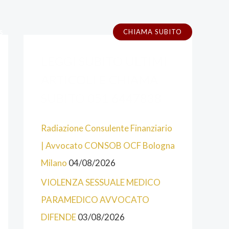
s
CHIAMA SUBITO
A
C
LEGGI SUBITO ULTIMI
L
A
C
T
ARTICOLI E CHIAMA
U
E
SUBITO 051 6447838
N
G
Radiazione Consulente Finanziario
E
O
| Avvocato CONSOB OCF Bologna
C
R
Milano
04/08/2026
A
I
T
E
VIOLENZA SESSUALE MEDICO
E
PARAMEDICO AVVOCATO
G
DIFENDE
03/08/2026