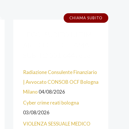
s
CHIAMA SUBITO
A
C
LEGGI SUBITO ULTIMI
L
A
C
T
ARTICOLI E CHIAMA
U
E
SUBITO 051 6447838
N
G
Radiazione Consulente Finanziario
E
O
| Avvocato CONSOB OCF Bologna
C
R
Milano
04/08/2026
A
I
T
E
Cyber crime reati bologna
E
03/08/2026
G
VIOLENZA SESSUALE MEDICO