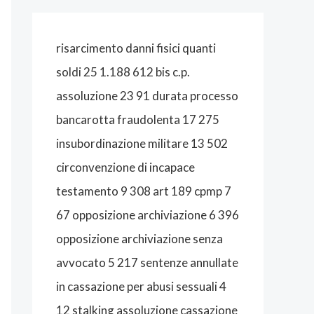
A
L
risarcimento danni fisici quanti
I
soldi 25 1.188 612 bis c.p.
S
assoluzione 23 91 durata processo
T
bancarotta fraudolenta 17 275
A
insubordinazione militare 13 502
B
circonvenzione di incapace
O
testamento 9 308 art 189 cpmp 7
L
67 opposizione archiviazione 6 396
O
opposizione archiviazione senza
G
avvocato 5 217 sentenze annullate
N
in cassazione per abusi sessuali 4
A
12 stalking assoluzione cassazione