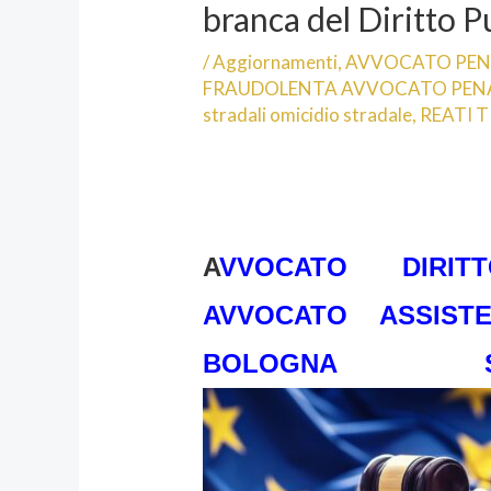
branca del Diritto 
/
Aggiornamenti
,
AVVOCATO PEN
FRAUDOLENTA AVVOCATO PENA
stradali omicidio stradale
,
REATI T
A
VVOCATO DIRI
AVVOCATO ASSISTE
BOLOGNA S