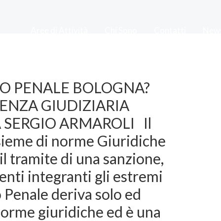
Aree di Attività
Chi Sono
Contatti
New
TO PENALE BOLOGNA?
ENZA GIUDIZIARIA
SERGIO ARMAROLI Il
nsieme di norme Giuridiche
 il tramite di una sanzione,
ti integranti gli estremi
to Penale deriva solo ed
orme giuridiche ed è una