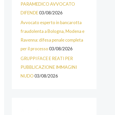
O
PARAMEDICO AVVOCATO
R
DIFENDE
03/08/2026
I
Avvocato esperto in bancarotta
E
fraudolenta a Bologna, Modena e
D
Ravenna: difesa penale completa
E
per il processo
03/08/2026
L
GRUPPI FACE E REATI PER
S
PUBBLICAZIONE IMMAGINI
I
NUDO
03/08/2026
T
O
D
E
ALCUNE CATEGORIE