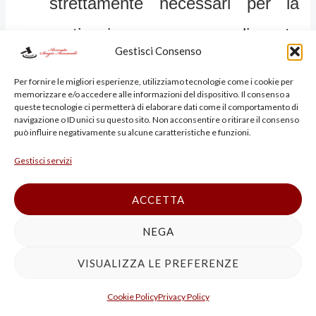
strettamente necessari per la
motivazione, come disposto
Gestisci Consenso
dall’
art. 173
disp. att. c.p.p.,
Per fornire le migliori esperienze, utilizziamo tecnologie come i cookie per
comma 1.
memorizzare e/o accedere alle informazioni del dispositivo. Il consenso a
queste tecnologie ci permetterà di elaborare dati come il comportamento di
navigazione o ID unici su questo sito. Non acconsentire o ritirare il consenso
può influire negativamente su alcune caratteristiche e funzioni.
2.1. Contraddittorietà ed illogicità
Gestisci servizi
della motivazione e violazione di
ACCETTA
legge (
D.Lgs. n. 74 del 2000
,
art. 5
)
NEGA
relativamente al dolo specifico. La
VISUALIZZA LE PREFERENZE
Corte di appello ritiene sussistente il
dolo specifico dalla constatazione
Cookie Policy
Privacy Policy