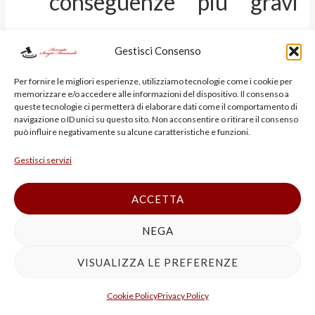
conseguenze più gravi
per coloro che violano tali
Gestisci Consenso
leggi. Tuttavia, è
Per fornire le migliori esperienze, utilizziamo tecnologie come i cookie per
memorizzare e/o accedere alle informazioni del dispositivo. Il consenso a
queste tecnologie ci permetterà di elaborare dati come il comportamento di
fondamentale bilanciare
navigazione o ID unici su questo sito. Non acconsentire o ritirare il consenso
può influire negativamente su alcune caratteristiche e funzioni.
la necessità di proteggere
Gestisci servizi
ACCETTA
la reputazione con il
NEGA
diritto alla libertà di
VISUALIZZA LE PREFERENZE
espressione.
Cookie Policy
Privacy Policy