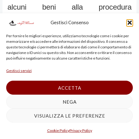
alcuni beni alla procedura
concorsuale o semplicemente tenta di
Gestisci Consenso
fare ciò, il che porta a concludere che
Per fornire le migliori esperienze, utilizziamo tecnologie come i cookie per
memorizzare e/o accedere alle informazioni del dispositivo. Il consenso a
il reato, con riferimento alle manovre
queste tecnologie ci permetterà di elaborare dati come il comportamento di
navigazione o ID unici su questo sito. Non acconsentire o ritirare il consenso
può influire negativamente su alcune caratteristiche e funzioni.
dirette a tale scopo, si perfeziona con
Gestisci servizi
la dichiarazione di fallimento,
elemento costitutivo del reato stesso,
ACCETTA
con la conseguenza che le
NEGA
successive e ulteriori iniziative non
VISUALIZZA LE PREFERENZE
esercitano alcuna influenza
Cookie Policy
Privacy Policy