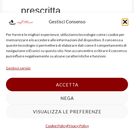
prescritta
Gestisci Consenso
autorizzazione,
Per fornire le migliori esperienze, utilizziamo tecnologie come i cookie per
memorizzare e/o accedere alle informazioni del dispositivo. Il consenso a
iscrizione o
queste tecnologie ci permetterà di elaborare dati come il comportamento di
navigazione o ID unici su questo sito. Non acconsentire o ritirare il consenso
può influire negativamente su alcune caratteristiche e funzioni.
comunicazione di cui
Gestisci servizi
agli articoli 208, 209,
ACCETTA
210, 211, 212, 214, 215
NEGA
VISUALIZZA LE PREFERENZE
e 216 e´ punito:
Cookie Policy
Privacy Policy