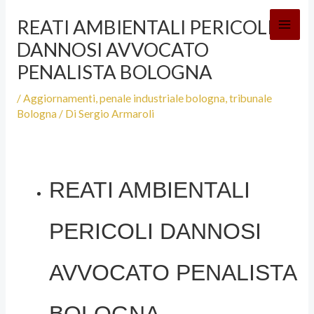
Vai
REATI AMBIENTALI PERICOLI
al
DANNOSI AVVOCATO
contenuto
PENALISTA BOLOGNA
/
Aggiornamenti
,
penale industriale bologna
,
tribunale
Bologna
/ Di
Sergio Armaroli
REATI AMBIENTALI
PERICOLI DANNOSI
AVVOCATO PENALISTA
BOLOGNA