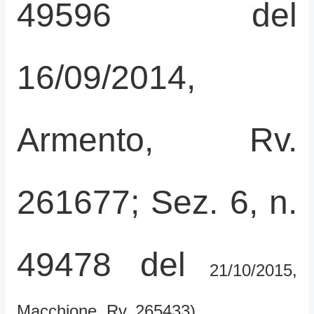
49596 del
16/09/2014,
Armento, Rv.
261677; Sez. 6, n.
49478 del
21/10/2015,
Macchione, Rv. 265433).