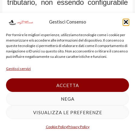
tributario, non essendo configurabile
alcuna pregiudiziale tributaria (Sez. 3,
Gestisci Consenso
n. 50157 del 27/09/2018, Fiusco, Rv.
Per fornire le migliori esperienze, utilizziamo tecnologie come i cookie per
memorizzare e/o accedere alle informazioni del dispositivo. Il consenso a
275439; Sez. 3, n. 36396 del
queste tecnologie ci permetterà di elaborare dati come il comportamento di
navigazione o ID unici su questo sito. Non acconsentire o ritirare il consenso
18/05/2011, Mariutti, Rv. 251280;
può influire negativamente su alcune caratteristiche e funzioni.
Sez. 3, n. 21213 del 26/02/2008, De
Gestisci servizi
Cicco, Rv. 239984).
ACCETTA
NEGA
Il secondo motivo è inammissibile
VISUALIZZA LE PREFERENZE
perché si limita a contestare il
Cookie Policy
Privacy Policy
vizio di motivazione.