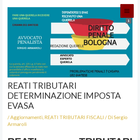
Vai
al
contenuto
REATI TRIBUTARI
DETERMINAZIONE IMPOSTA
EVASA
/
Aggiornamenti
,
REATI TRIBUTARI FISCALI
/ Di
Sergio
Armaroli