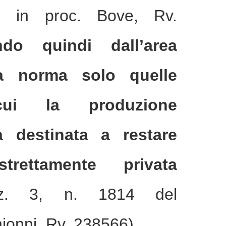
M. in proc. Bove, Rv.
ndo quindi dall’area
lla norma solo quelle
cui la produzione
a destinata a restare
trettamente privata
. 3, n. 1814 del
ionni, Rv. 238566).