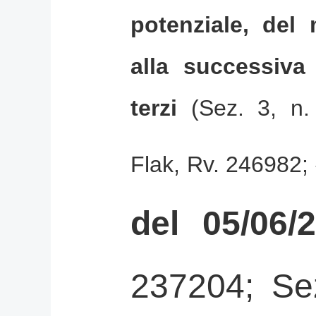
potenziale, del 
alla successiva
terzi
(Sez. 3, n.
Flak, Rv. 246982;
del 05/06/
237204; Sez