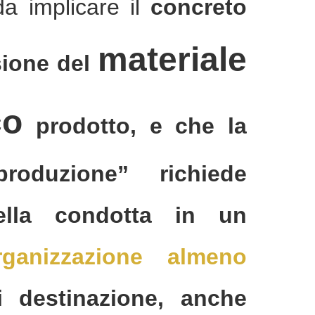
da implicare il
concreto
materiale
sione del
co
prodotto, e che la
roduzione” richiede
della condotta in un
rganizzazione almeno
 destinazione, anche