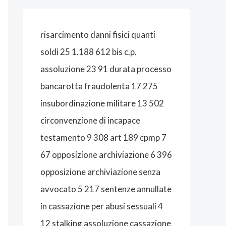
A
L
risarcimento danni fisici quanti
I
soldi 25 1.188 612 bis c.p.
S
assoluzione 23 91 durata processo
T
bancarotta fraudolenta 17 275
A
insubordinazione militare 13 502
B
circonvenzione di incapace
O
testamento 9 308 art 189 cpmp 7
L
67 opposizione archiviazione 6 396
O
opposizione archiviazione senza
G
avvocato 5 217 sentenze annullate
N
in cassazione per abusi sessuali 4
A
12 stalking assoluzione cassazione