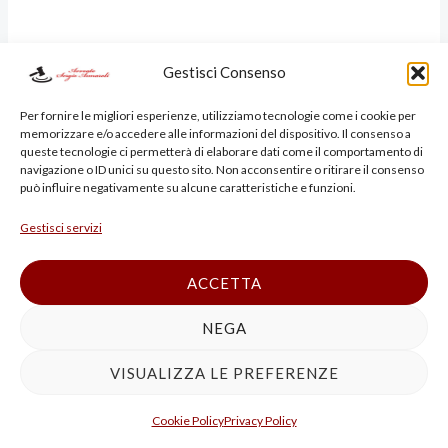
posto la corte
Gestisci Consenso
Per fornire le migliori esperienze, utilizziamo tecnologie come i cookie per
ritiene che la
memorizzare e/o accedere alle informazioni del dispositivo. Il consenso a
queste tecnologie ci permetterà di elaborare dati come il comportamento di
navigazione o ID unici su questo sito. Non acconsentire o ritirare il consenso
può influire negativamente su alcune caratteristiche e funzioni.
qualifica di
Gestisci servizi
ACCETTA
promotore
NEGA
VISUALIZZA LE PREFERENZE
finanziario non
Cookie Policy
Privacy Policy