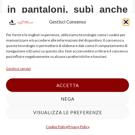
in pantaloni, subì anche
Gestisci Consenso
la penetrazione di due
Per fornire le migliori esperienze, utilizziamo tecnologie come i cookie per
memorizzare e/o accedere alle informazioni del dispositivo. Il consenso a
dita nella vagina, fatto
queste tecnologie ci permetterà di elaborare dati come il comportamento di
navigazione o ID unici su questo sito. Non acconsentire o ritirare il consenso
può influire negativamente su alcune caratteristiche e funzioni.
contestato al capo A);
Gestisci servizi
successivamente, la
ACCETTA
persona offesa fu
NEGA
VISUALIZZA LE PREFERENZE
obbligata a svestirsi e ad
Cookie Policy
Privacy Policy
indossare il pigiama del