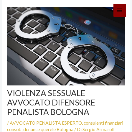
Vai
al
contenuto
VIOLENZA SESSUALE
AVVOCATO DIFENSORE
PENALISTA BOLOGNA
/
AVVOCATO PENALISTA ESPERTO
,
consulenti finanziari
consob
,
denunce querele Bologna
/ Di
Sergio Armaroli