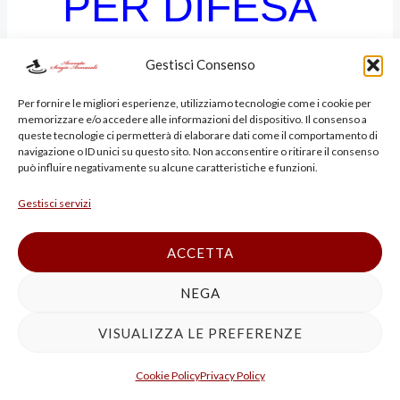
PER DIFESA
Gestisci Consenso
VITTIME E
Per fornire le migliori esperienze, utilizziamo tecnologie come i cookie per
memorizzare e/o accedere alle informazioni del dispositivo. Il consenso a
queste tecnologie ci permetterà di elaborare dati come il comportamento di
IMPUTATI
navigazione o ID unici su questo sito. Non acconsentire o ritirare il consenso
può influire negativamente su alcune caratteristiche e funzioni.
Gestisci servizi
OMICIDIO
ACCETTA
NEGA
STRADALE
VISUALIZZA LE PREFERENZE
Cookie Policy
Privacy Policy