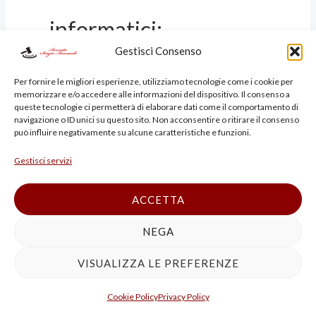
informatici;
Gestisci Consenso
vengono eliminati hard
Per fornire le migliori esperienze, utilizziamo tecnologie come i cookie per
memorizzare e/o accedere alle informazioni del dispositivo. Il consenso a
disk;
queste tecnologie ci permetterà di elaborare dati come il comportamento di
navigazione o ID unici su questo sito. Non acconsentire o ritirare il consenso
può influire negativamente su alcune caratteristiche e funzioni.
spariscono fatture.
Gestisci servizi
ACCETTA
È sufficiente anche
NEGA
l’occultamento temporaneo
VISUALIZZA LE PREFERENZE
qualora renda impossibile la
Cookie Policy
Privacy Policy