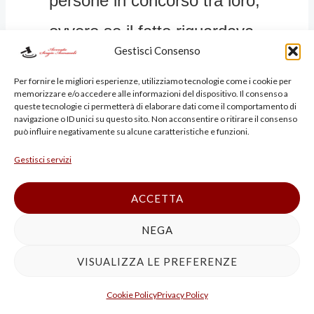
persone in concorso tra loro,
ovvero se il fatto riguardava
Gestisci Consenso
l’ingresso di cinque o più
Per fornire le migliori esperienze, utilizziamo tecnologie come i cookie per
persone, e nei casi in cui il fatto
memorizzare e/o accedere alle informazioni del dispositivo. Il consenso a
queste tecnologie ci permetterà di elaborare dati come il comportamento di
navigazione o ID unici su questo sito. Non acconsentire o ritirare il consenso
era commesso mediante l’utilizzo
può influire negativamente su alcune caratteristiche e funzioni.
di servizi di trasporto
Gestisci servizi
internazionale o di documenti
ACCETTA
contraffatti.
NEGA
In queste ipotesi la pena era della
VISUALIZZA LE PREFERENZE
reclusione da quattro a dodici anni,
Cookie Policy
Privacy Policy