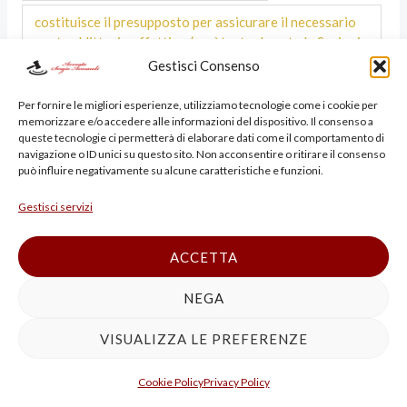
costituisce il presupposto per assicurare il necessario
contraddittorio effettivo (così testualmente le Sezioni
unite).
Gestisci Consenso
da parte del difensore
Per fornire le migliori esperienze, utilizziamo tecnologie come i cookie per
memorizzare e/o accedere alle informazioni del dispositivo. Il consenso a
queste tecnologie ci permetterà di elaborare dati come il comportamento di
la integralità degli elementi e degli atti che formano
navigazione o ID unici su questo sito. Non acconsentire o ritirare il consenso
oggetto della richiesta di convalida e di applicazione
può influire negativamente su alcune caratteristiche e funzioni.
della misura
Gestisci servizi
la possibilità di conoscere direttamente
ACCETTA
REATI INFORMATICI BOLOGNA AVVOCATO
ESPERTO
NEGA
REATIO FINANZIARI AVVOCATO ESPERTO APPELLO
TRIBUNALE CASSAZIONE
VISUALIZZA LE PREFERENZE
Rimini
Cookie Policy
Privacy Policy