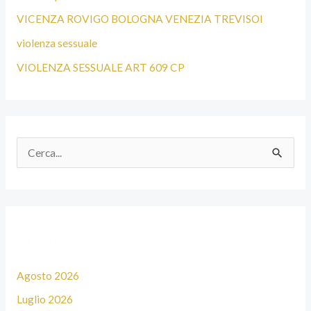
VICENZA ROVIGO BOLOGNA VENEZIA TREVISOI
violenza sessuale
VIOLENZA SESSUALE ART 609 CP
C
e
r
c
Archivi
a
:
Agosto 2026
Luglio 2026