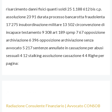
A
risarcimento danni fisici quanti soldi 25 1.188 612 bis c.p.
V
assoluzione 23 91 durata processo bancarotta fraudolenta
V
17 275 insubordinazione militare 13 502 circonvenzione di
O
incapace testamento 9 308 art 189 cpmp 7 67 opposizione
C
archiviazione 6 396 opposizione archiviazione senza
A
avvocato 5 217 sentenze annullate in cassazione per abusi
T
sessuali 4 12 stalking assoluzione cassazione 4 4 Righe per
O
pagina:
P
E
N
A
Articoli recenti
L
I
Radiazione Consulente Finanziario | Avvocato CONSOB
S