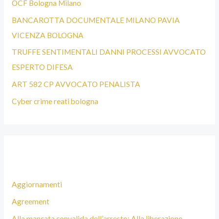
OCF Bologna Milano
T
BANCAROTTA DOCUMENTALE MILANO PAVIA
A
VICENZA BOLOGNA
B
TRUFFE SENTIMENTALI DANNI PROCESSI AVVOCATO
O
ESPERTO DIFESA
L
ART 582 CP AVVOCATO PENALISTA
O
Cyber crime reati bologna
G
N
A
Categorie
Aggiornamenti
Agreement
Alla mancata convalida dell’arresto; Alla liberazione