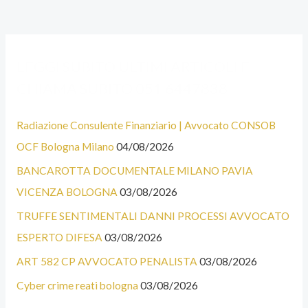
A
C
LEGGI SUBITO ULTIMI ARTICOLI E
L
A
CHIAMA SUBITO 051 6447838
C
T
U
E
Radiazione Consulente Finanziario | Avvocato CONSOB
N
G
OCF Bologna Milano
04/08/2026
E
O
BANCAROTTA DOCUMENTALE MILANO PAVIA
C
R
VICENZA BOLOGNA
03/08/2026
A
I
T
E
TRUFFE SENTIMENTALI DANNI PROCESSI AVVOCATO
E
ESPERTO DIFESA
03/08/2026
G
ART 582 CP AVVOCATO PENALISTA
03/08/2026
O
Cyber crime reati bologna
03/08/2026
R