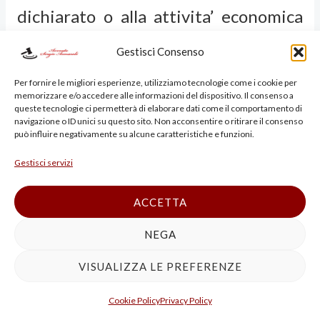
dichiarato o alla attivita’ economica
svolta ovvero che siano frutto di
Gestisci Consenso
attivita’ illecite o che ne
Per fornire le migliori esperienze, utilizziamo tecnologie come i cookie per
memorizzare e/o accedere alle informazioni del dispositivo. Il consenso a
costituiscano reimpiego non
queste tecnologie ci permetterà di elaborare dati come il comportamento di
navigazione o ID unici su questo sito. Non acconsentire o ritirare il consenso
può influire negativamente su alcune caratteristiche e funzioni.
potendosi trascurare l’esigenza
Gestisci servizi
costituzionalmente riconosciuta, di
limitare l’operativita’ dell’effetto
ACCETTA
ablativo all’entita’ dell’illecito
NEGA
arricchimento.
VISUALIZZA LE PREFERENZE
Cookie Policy
Privacy Policy
2.5. Il quinto motivo di ricorso