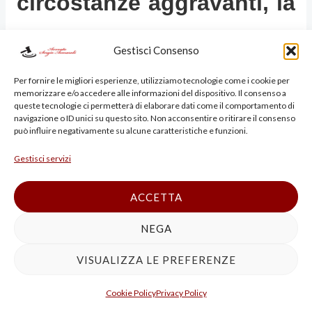
circostanze aggravanti, la
giurisprudenza ne ha
Gestisci Consenso
individuate altre, tra cui:
Per fornire le migliori esperienze, utilizziamo tecnologie come i cookie per
memorizzare e/o accedere alle informazioni del dispositivo. Il consenso a
queste tecnologie ci permetterà di elaborare dati come il comportamento di
navigazione o ID unici su questo sito. Non acconsentire o ritirare il consenso
può influire negativamente su alcune caratteristiche e funzioni.
l’aver commesso il
Gestisci servizi
fatto in un luogo
ACCETTA
pubblico:
la pubblicità
NEGA
VISUALIZZA LE PREFERENZE
del fatto aumenta la
Cookie Policy
Privacy Policy
gravità del reato in